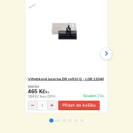
Výhybková lucerna DR svítící G - LGB 12040
Výhybková lu
550 Kč
550 Kč
465 Kč
465 Kč
/
ks
/
ks
Skladem 2 ks
384 Kč
bez DPH
384 Kč
bez 
Přidat do košíku