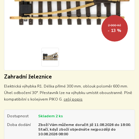
2 000 Kč
- 13 %
Zahradní železnice
Elektrická výhybka R1. Délka přímé 300 mm, oblouk poloměr 600 mm.
Úhel odbočení 30°. Přestavník lze na výhybku umístit oboustranně. Plně
kompatibilní s kolejivem PIKO G.
celý popis
Dostupnost
Skladem 2 ks
Doba dodání
Zboží Vám můžeme doručit již 11.08.2026 do 18:00.
Stačí, když zboží objednáte nejpozději do
10.08.2026 08:00