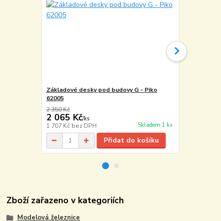
Základové desky pod budovy G - Piko
Lepidlo na 
62005
30g - UHU
2 350 Kč
2 065 Kč
120 Kč
/
ks
/
ks
Skladem 1 ks
1 707 Kč
bez DPH
99 Kč
bez D
Přidat do košíku
Zboží zařazeno v kategoriích
Modelová železnice