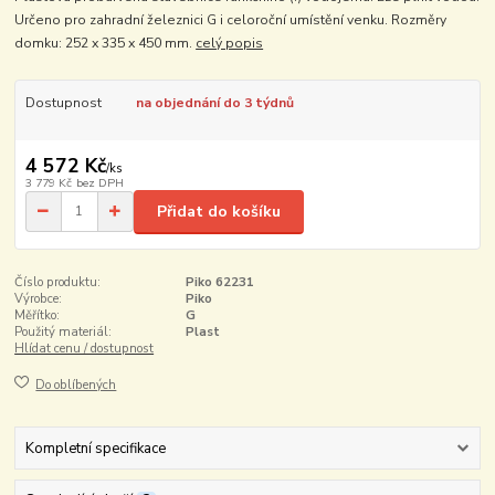
Určeno pro zahradní železnici G i celoroční umístění venku. Rozměry
domku: 252 x 335 x 450 mm.
celý popis
Dostupnost
na objednání do 3 týdnů
4 572 Kč
/
ks
3 779 Kč
bez DPH
Přidat do košíku
Číslo produktu:
Piko 62231
Výrobce:
Piko
Měřítko:
G
Použitý materiál:
Plast
Hlídat cenu / dostupnost
Do oblíbených
Kompletní specifikace