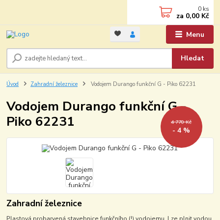
0
ks
za
0,00 Kč
Menu
Hledat
Úvod
Zahradní železnice
Vodojem Durango funkční G - Piko 62231
Vodojem Durango funkční G -
Piko 62231
4 770 Kč
- 4 %
Zahradní železnice
Plastová probarvená stavebnice funkčního (!) vodojemu. Lze plnit vodou.