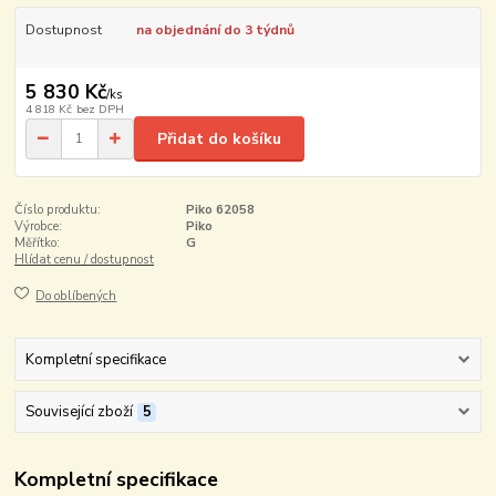
Dostupnost
na objednání do 3 týdnů
5 830 Kč
/
ks
4 818 Kč
bez DPH
Přidat do košíku
Číslo produktu:
Piko 62058
Výrobce:
Piko
Měřítko:
G
Hlídat cenu / dostupnost
Do oblíbených
Kompletní specifikace
Související zboží
5
Kompletní specifikace