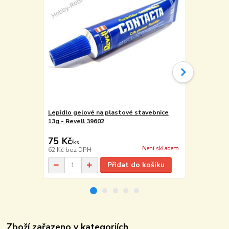
Lepidlo gelové na plastové stavebnice
Základové d
13g - Revell 39602
62005
2 350 Kč
75 Kč
2 065 Kč
/
ks
Není skladem
62 Kč
bez DPH
1 707 Kč
bez
Přidat do košíku
Zboží zařazeno v kategoriích