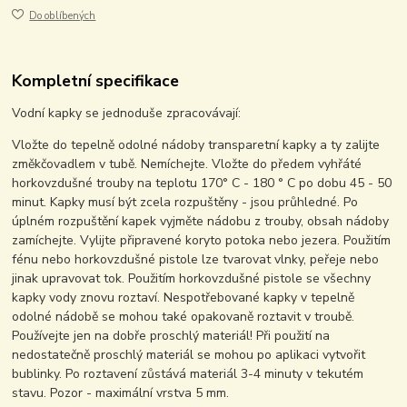
Do oblíbených
Kompletní specifikace
Vodní kapky se jednoduše zpracovávají:
Vložte do tepelně odolné nádoby transparetní kapky a ty zalijte
změkčovadlem v tubě. Nemíchejte. Vložte do předem vyhřáté
horkovzdušné trouby na teplotu 170° C - 180 ° C po dobu 45 - 50
minut. Kapky musí být zcela rozpuštěny - jsou průhledné. Po
úplném rozpuštění kapek vyjměte nádobu z trouby, obsah nádoby
zamíchejte. Vylijte připravené koryto potoka nebo jezera. Použitím
fénu nebo horkovzdušné pistole lze tvarovat vlnky, peřeje nebo
jinak upravovat tok. Použitím horkovzdušné pistole se všechny
kapky vody znovu roztaví. Nespotřebované kapky v tepelně
odolné nádobě se mohou také opakovaně roztavit v troubě.
Používejte jen na dobře proschlý materiál! Při použití na
nedostatečně proschlý materiál se mohou po aplikaci vytvořit
bublinky. Po roztavení zůstává materiál 3-4 minuty v tekutém
stavu. Pozor - maximální vrstva 5 mm.