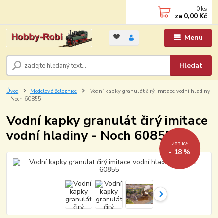
0
ks
za
0,00 Kč
Menu
Hledat
Úvod
Modelová železnice
Vodní kapky granulát čirý imitace vodní hladiny
- Noch 60855
Vodní kapky granulát čirý imitace
vodní hladiny - Noch 60855
483 Kč
- 18 %