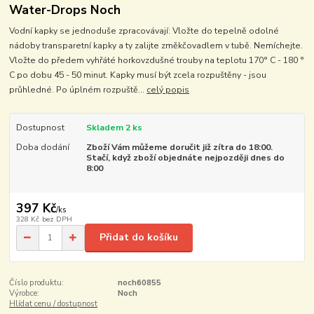
Water-Drops Noch
Vodní kapky se jednoduše zpracovávají: Vložte do tepelně odolné
nádoby transparetní kapky a ty zalijte změkčovadlem v tubě. Nemíchejte.
Vložte do předem vyhřáté horkovzdušné trouby na teplotu 170° C - 180 °
C po dobu 45 - 50 minut. Kapky musí být zcela rozpuštěny - jsou
průhledné. Po úplném rozpuště...
celý popis
Dostupnost
Skladem 2 ks
Doba dodání
Zboží Vám můžeme doručit již zítra do 18:00.
Stačí, když zboží objednáte nejpozději dnes do
8:00
397 Kč
/
ks
328 Kč
bez DPH
Přidat do košíku
Číslo produktu:
noch60855
Výrobce:
Noch
Hlídat cenu / dostupnost