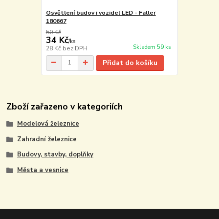
Osvětlení budov i vozidel LED - Faller
180667
50 Kč
34 Kč
/
ks
Skladem 59 ks
28 Kč
bez DPH
Přidat do košíku
Zboží zařazeno v kategoriích
Modelová železnice
Zahradní železnice
Budovy, stavby, doplňky
Města a vesnice