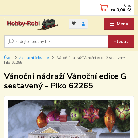
0
ks
za
0,00 Kč
Menu
Hledat
Úvod
Zahradní železnice
Vánoční nádraží Vánoční edice G sestavený -
Piko 62265
Vánoční nádraží Vánoční edice G
sestavený - Piko 62265