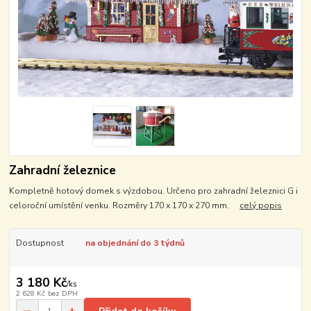
Zahradní železnice
Kompletně hotový domek s výzdobou. Určeno pro zahradní železnici G i
celoroční umístění venku. Rozměry 170 x 170 x 270 mm.
celý popis
Dostupnost
na objednání do 3 týdnů
3 180 Kč
/
ks
2 628 Kč
bez DPH