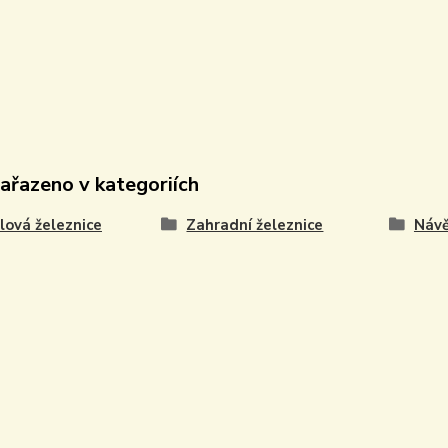
zařazeno v kategoriích
ová železnice
Zahradní železnice
Návě