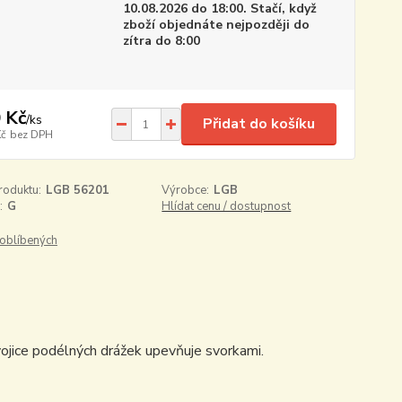
10.08.2026 do 18:00. Stačí, když
zboží objednáte nejpozději do
zítra do 8:00
 Kč
/
ks
Přidat do košíku
Kč
bez DPH
roduktu:
LGB 56201
Výrobce:
LGB
:
G
Hlídat cenu / dostupnost
oblíbených
vojice podélných drážek upevňuje svorkami.