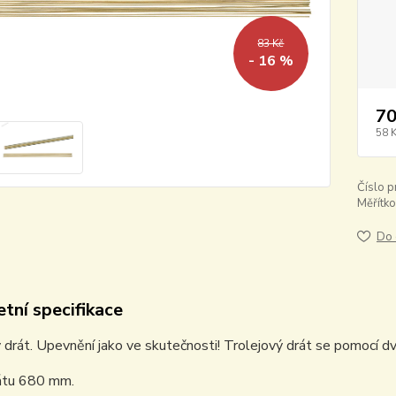
83 Kč
- 16 %
70
58 
Číslo p
Měřítko
Do 
tní specifikace
 drát. Upevnění jako ve skutečnosti! Trolejový drát se pomocí d
átu 680 mm.