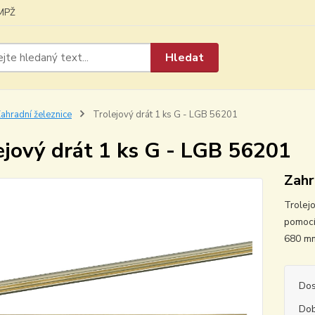
MPŽ
Hledat
ahradní železnice
Trolejový drát 1 ks G - LGB 56201
ejový drát 1 ks G - LGB 56201
Zahr
Trolejo
pomocí
680 m
Dos
Dob