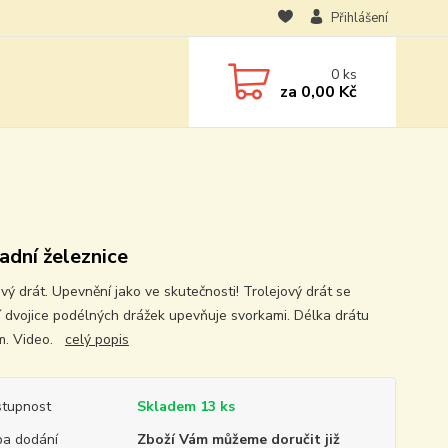
Přihlášení
0
ks
za
0,00 Kč
adní železnice
vý drát. Upevnění jako ve skutečnosti! Trolejový drát se
 dvojice podélných drážek upevňuje svorkami. Délka drátu
m. Video.
celý popis
tupnost
Skladem 13 ks
a dodání
Zboží Vám můžeme doručit již