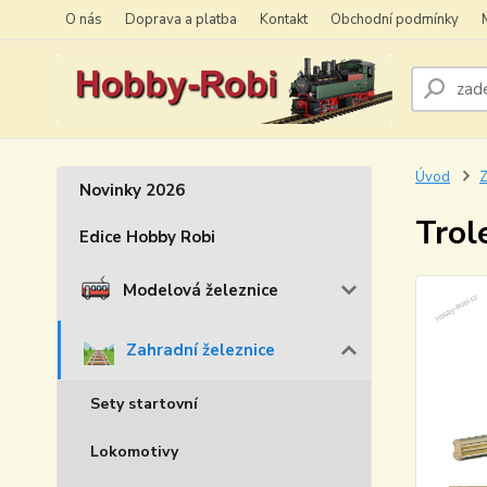
O nás
Doprava a platba
Kontakt
Obchodní podmínky
Úvod
Z
Novinky 2026
Trol
Edice Hobby Robi
Modelová železnice
Zahradní železnice
Sety startovní
Lokomotivy