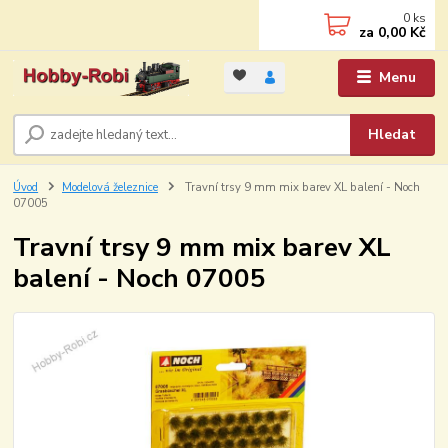
0
ks
za
0,00 Kč
Menu
Hledat
Úvod
Modelová železnice
Travní trsy 9 mm mix barev XL balení - Noch
07005
Travní trsy 9 mm mix barev XL
balení - Noch 07005