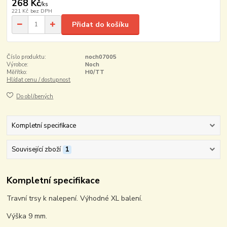
268 Kč
/
ks
221 Kč
bez DPH
Přidat do košíku
Číslo produktu:
noch07005
Výrobce:
Noch
Měřítko:
H0/TT
Hlídat cenu / dostupnost
Do oblíbených
Kompletní specifikace
Související zboží
1
Kompletní specifikace
Travní trsy k nalepení. Výhodné XL balení.
Výška 9 mm.