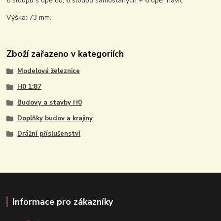
6 sloupů s opěrou, 6 sloupů samostaných + 6 opěr navíc
Výška: 73 mm.
Zboží zařazeno v kategoriích
Modelová železnice
H0 1:87
Budovy a stavby H0
Doplňky budov a krajiny
Drážní příslušenství
Informace pro zákazníky