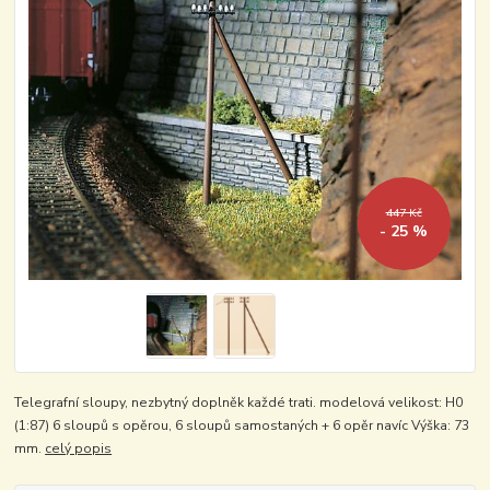
447 Kč
- 25 %
Telegrafní sloupy, nezbytný doplněk každé trati. modelová velikost: H0
(1:87) 6 sloupů s opěrou, 6 sloupů samostaných + 6 opěr navíc Výška: 73
mm.
celý popis