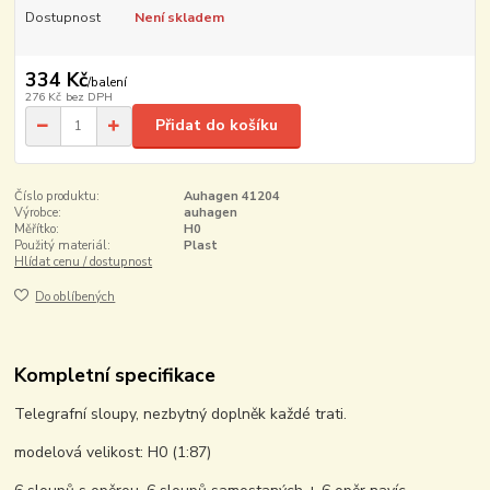
Dostupnost
Není skladem
334 Kč
/
balení
276 Kč
bez DPH
Přidat do košíku
Číslo produktu:
Auhagen 41204
Výrobce:
auhagen
Měřítko:
H0
Použitý materiál:
Plast
Hlídat cenu / dostupnost
Do oblíbených
Kompletní specifikace
Telegrafní sloupy, nezbytný doplněk každé trati.
modelová velikost: H0 (1:87)