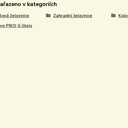
zařazeno v kategoriích
ová železnice
Zahradní železnice
Kole
ivo PIKO G Gleis