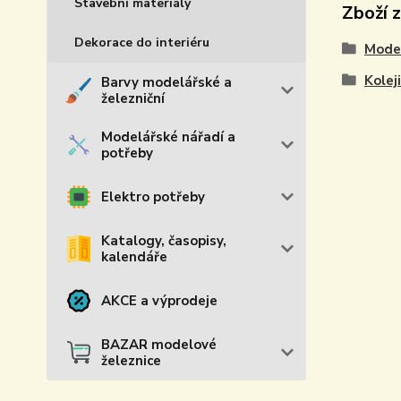
Stavební materiály
Zboží 
Dekorace do interiéru
Model
Kolej
Barvy modelářské a
železniční
Modelářské nářadí a
potřeby
Elektro potřeby
Katalogy, časopisy,
kalendáře
AKCE a výprodeje
BAZAR modelové
železnice