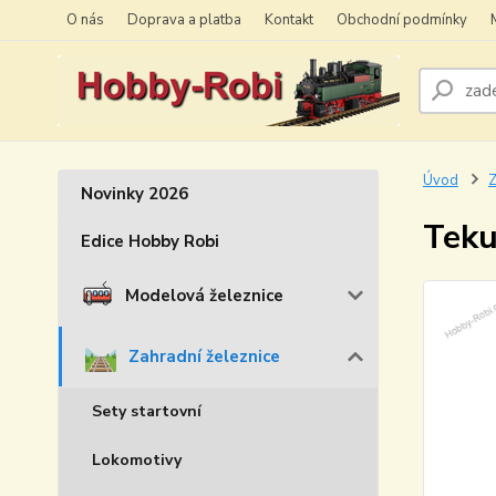
O nás
Doprava a platba
Kontakt
Obchodní podmínky
Úvod
Z
Novinky 2026
Teku
Edice Hobby Robi
Modelová železnice
Zahradní železnice
Sety startovní
Lokomotivy