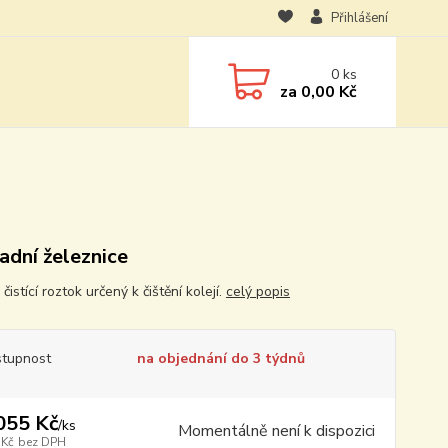
Přihlášení
0
ks
za
0,00 Kč
adní železnice
čistící roztok určený k čištění kolejí.
celý popis
tupnost
na objednání do 3 týdnů
055 Kč
/
ks
Momentálně není k dispozici
 Kč
bez DPH