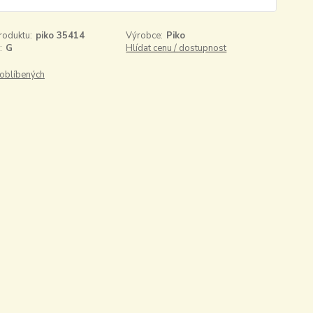
roduktu:
piko 35414
Výrobce:
Piko
:
G
Hlídat cenu / dostupnost
oblíbených