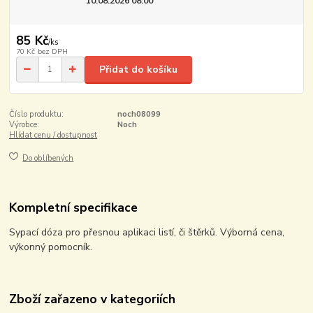
10.08.2026 08:00
85 Kč
/
ks
70 Kč
bez DPH
Přidat do košíku
Číslo produktu:
noch08099
Výrobce:
Noch
Hlídat cenu / dostupnost
Do oblíbených
Kompletní specifikace
Sypací dóza pro přesnou aplikaci listí, či štěrků. Výborná cena,
výkonný pomocník.
Zboží zařazeno v kategoriích