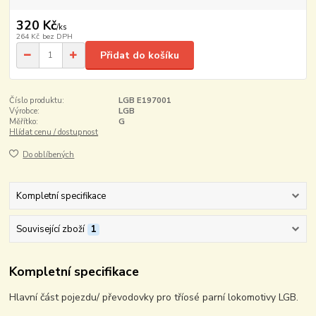
320 Kč
/
ks
264 Kč
bez DPH
Přidat do košíku
Číslo produktu:
LGB E197001
Výrobce:
LGB
Měřítko:
G
Hlídat cenu / dostupnost
Do oblíbených
Kompletní specifikace
Související zboží
1
Kompletní specifikace
Hlavní část pojezdu/ převodovky pro tříosé parní lokomotivy LGB.