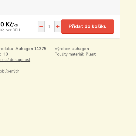
0 Kč
/
ks
Přidat do košíku
 Kč
bez DPH
roduktu:
Auhagen 11375
Výrobce:
auhagen
:
H0
Použitý materiál:
Plast
cenu / dostupnost
oblíbených