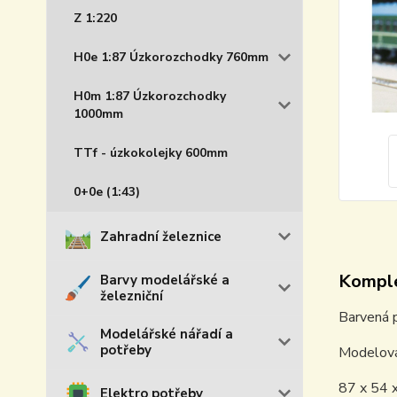
Z 1:220
H0e 1:87 Úzkorozchodky 760mm
H0m 1:87 Úzkorozchodky
1000mm
TTf - úzkokolejky 600mm
0+0e (1:43)
Zahradní železnice
Komple
Barvy modelářské a
železniční
Barvená 
Modelářské nářadí a
potřeby
Modelová
87 x 54 
Elektro potřeby