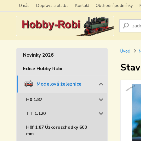
O nás
Doprava a platba
Kontakt
Obchodní podmínky
Úvod
M
Novinky 2026
Stav
Edice Hobby Robi
Modelová železnice
H0 1:87
TT 1:120
H0f 1:87 Úzkorozchodky 600
mm