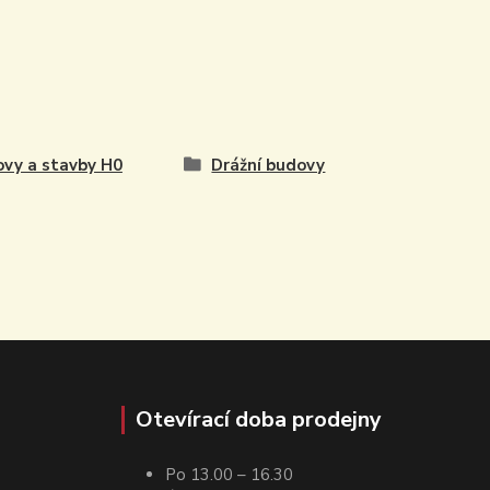
vy a stavby H0
Drážní budovy
Otevírací doba prodejny
Po 13.00 – 16.30