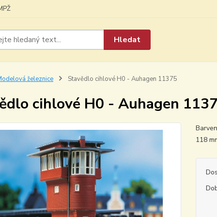
MPŽ
Hledat
odelová železnice
Stavědlo cihlové H0 - Auhagen 11375
ědlo cihlové H0 - Auhagen 113
Barven
118 
Dos
Dob