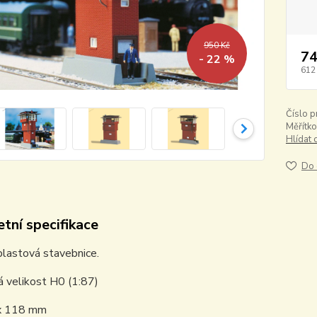
950 Kč
74
- 22 %
612
Číslo p
Měřítko
Hlídat 
Do 
tní specifikace
plastová stavebnice.
 velikost H0 (1:87)
x 118 mm