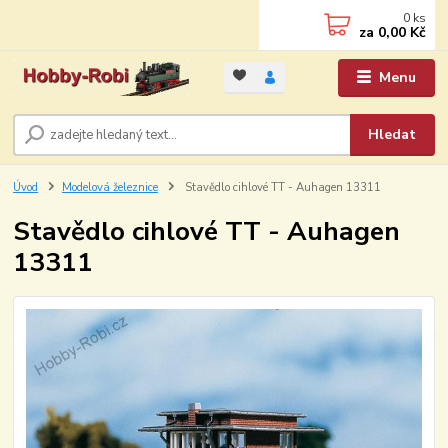
0
ks
za
0,00 Kč
Menu
Hledat
Úvod
Modelová železnice
Stavědlo cihlové TT - Auhagen 13311
Stavědlo cihlové TT - Auhagen
13311