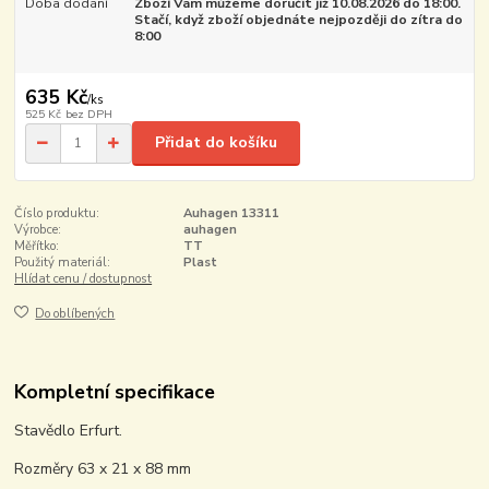
Doba dodání
Zboží Vám můžeme doručit již 10.08.2026 do 18:00.
Stačí, když zboží objednáte nejpozději do zítra do
8:00
635 Kč
/
ks
525 Kč
bez DPH
Přidat do košíku
Číslo produktu:
Auhagen 13311
Výrobce:
auhagen
Měřítko:
TT
Použitý materiál:
Plast
Hlídat cenu / dostupnost
Do oblíbených
Kompletní specifikace
Stavědlo Erfurt.
Rozměry 63 x 21 x 88 mm