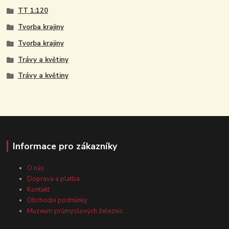
TT 1:120
Tvorba krajiny
Tvorba krajiny
Trávy a květiny
Trávy a květiny
Informace pro zákazníky
O nás
Doprava a platba
Kontakt
Obchodní podmínky
Muzeum průmyslových železnic