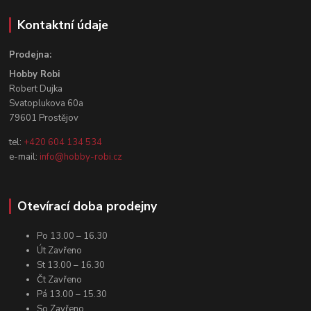
Kontaktní údaje
Prodejna:
Hobby Robi
Robert Dujka
Svatoplukova 60a
79601 Prostějov
tel:
+420 604 134 534
e-mail:
info@hobby-robi.cz
Otevírací doba prodejny
Po 13.00 – 16.30
Út Zavřeno
St 13.00 – 16.30
Čt Zavřeno
Pá 13.00 – 15.30
So Zavřeno