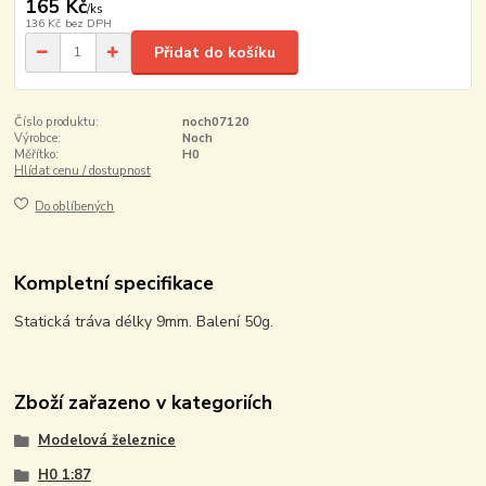
165 Kč
/
ks
136 Kč
bez DPH
Přidat do košíku
Číslo produktu:
noch07120
Výrobce:
Noch
Měřítko:
H0
Hlídat cenu / dostupnost
Do oblíbených
Kompletní specifikace
Statická tráva délky 9mm. Balení 50g.
Zboží zařazeno v kategoriích
Modelová železnice
H0 1:87