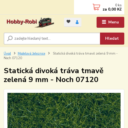
0
ks
za
0,00 Kč
Menu
Hledat
Úvod
Modelová železnice
Statická divoká tráva tmavě zelená 9 mm -
Noch 07120
Statická divoká tráva tmavě
zelená 9 mm - Noch 07120