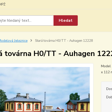
MPŽ
Hledat
odelová železnice
Stará továrna H0/TT - Auhagen 12228
á továrna H0/TT - Auhagen 122
Model 
x 112
Dos
Dob