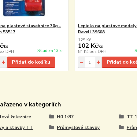
 na plastové stavebnice 30g -
Lepidlo na plastové modely 
n 53517
Revell 39608
129 Kč
č
102 Kč
/
ks
/
ks
Skladem 13 ks
S
ez DPH
84 Kč
bez DPH
Přidat do košíku
Přidat do ko
zařazeno v kategoriích
ová železnice
H0 1:87
TT 1
vy a stavby TT
Průmyslové stavby
Prům