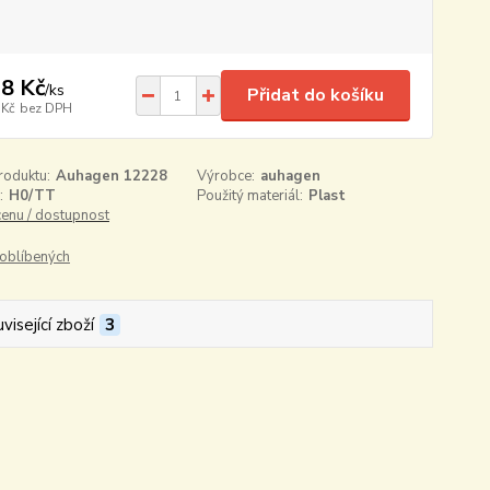
8 Kč
/
ks
Přidat do košíku
 Kč
bez DPH
roduktu:
Auhagen 12228
Výrobce:
auhagen
:
H0/TT
Použitý materiál:
Plast
cenu / dostupnost
oblíbených
visející zboží
3