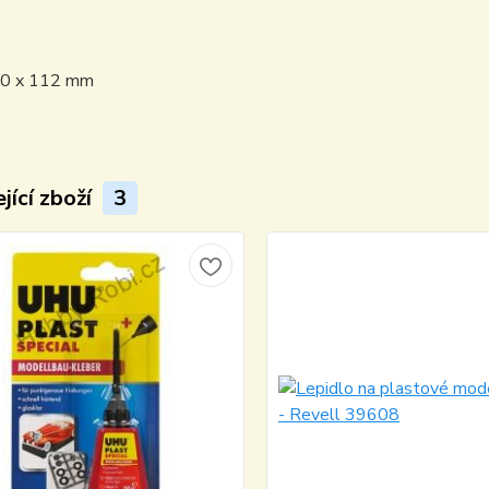
10 x 112 mm
jící zboží
3