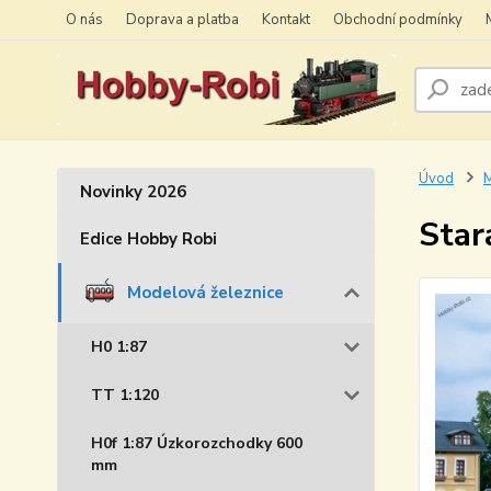
O nás
Doprava a platba
Kontakt
Obchodní podmínky
Úvod
M
Novinky 2026
Star
Edice Hobby Robi
Modelová železnice
H0 1:87
TT 1:120
H0f 1:87 Úzkorozchodky 600
mm