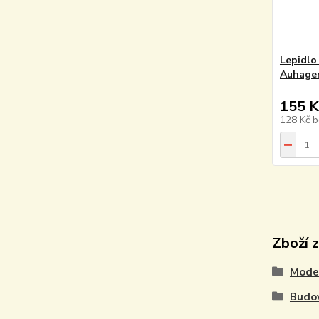
Lepidlo
Auhage
155 K
128 Kč
b
Zboží 
Model
Budo