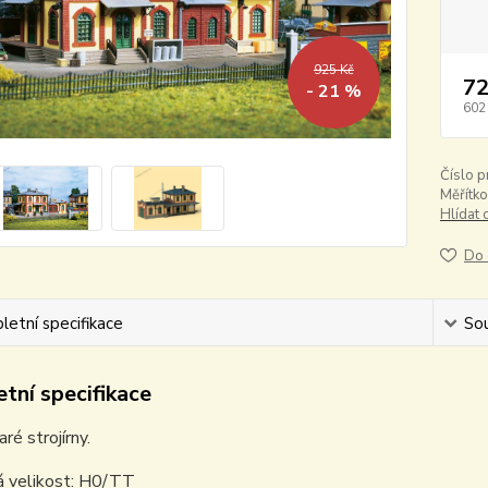
925 Kč
72
- 21 %
602
Číslo p
Měřítko
Hlídat 
Do 
etní specifikace
Sou
tní specifikace
ré strojírny.
 velikost: H0/TT