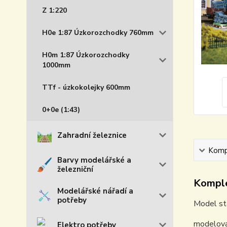
Z 1:220
H0e 1:87 Úzkorozchodky 760mm
H0m 1:87 Úzkorozchodky
1000mm
TTf - úzkokolejky 600mm
0+0e (1:43)
Zahradní železnice
Kompl
Barvy modelářské a
železniční
Komple
Modelářské nářadí a
potřeby
Model sta
modelová
Elektro potřeby