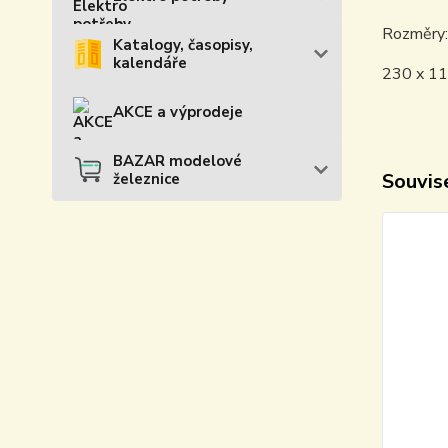
Rozměry:
Katalogy, časopisy,
kalendáře
230 x 1
AKCE a výprodeje
BAZAR modelové
Souvise
železnice