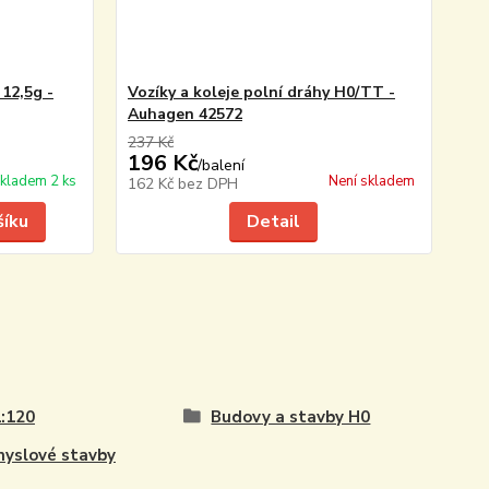
12,5g -
Vozíky a koleje polní dráhy H0/TT -
Auhagen 42572
237 Kč
196 Kč
/
balení
kladem 2 ks
Není skladem
162 Kč
bez DPH
šíku
Detail
:120
Budovy a stavby H0
yslové stavby