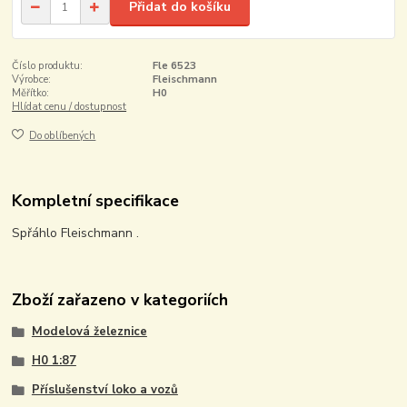
Přidat do košíku
Číslo produktu:
Fle 6523
Výrobce:
Fleischmann
Měřítko:
H0
Hlídat cenu / dostupnost
Do oblíbených
Kompletní specifikace
Spřáhlo Fleischmann .
Zboží zařazeno v kategoriích
Modelová železnice
H0 1:87
Příslušenství loko a vozů