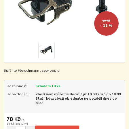
88 Kč
- 11 %
Spřáhlo Fleischmann .
celý popis
Dostupnost
Skladem 10 ks
Doba dodání
Zboží Vám můžeme doručit již 10.08.2026 do 18:00.
Stačí, když zboží objednáte nejpozději dnes do
8:00
78 Kč
/
ks
64 Kč
bez DPH