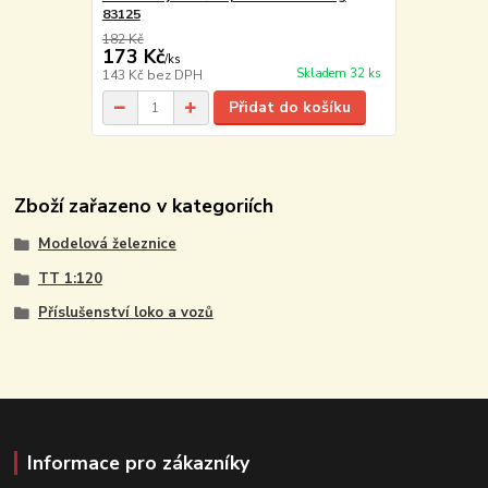
83125
182 Kč
173 Kč
/
ks
Skladem 32 ks
143 Kč
bez DPH
Přidat do košíku
Zboží zařazeno v kategoriích
Modelová železnice
TT 1:120
Příslušenství loko a vozů
Informace pro zákazníky