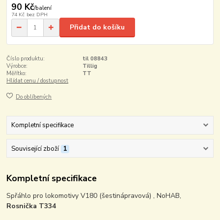
90 Kč
/
balení
74 Kč
bez DPH
Přidat do košíku
Číslo produktu:
til 08843
Výrobce:
Tillig
Měřítko:
TT
Hlídat cenu / dostupnost
Do oblíbených
Kompletní specifikace
Související zboží
1
Kompletní specifikace
Spřáhlo pro lokomotivy V180 (šestinápravová) , NoHAB,
Rosnička T334