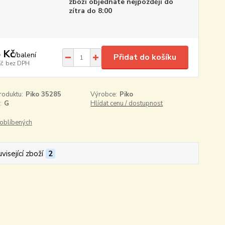
zboží objednáte nejpozději do
zítra do 8:00
 Kč
/
balení
Přidat do košíku
Kč
bez DPH
roduktu:
Piko 35285
Výrobce:
Piko
:
G
Hlídat cenu / dostupnost
oblíbených
visející zboží
2