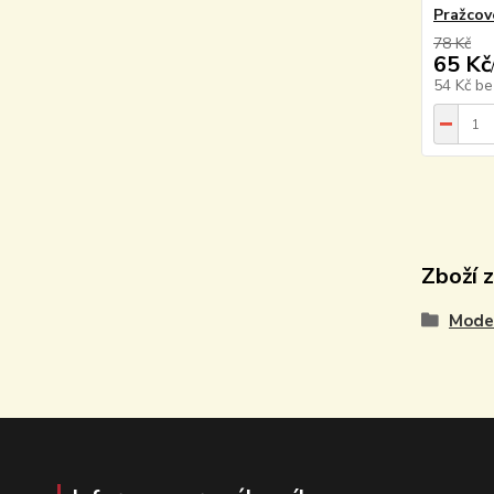
Pražcov
78 Kč
65 Kč
54 Kč
be
Zboží 
Model