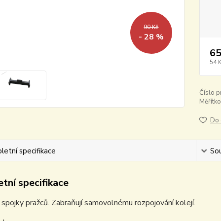
90 Kč
- 28 %
65
54 
Číslo p
Měřítko
Do 
etní specifikace
Sou
tní specifikace
spojky pražců. Zabraňují samovolnému rozpojování kolejí.