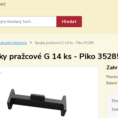
MPŽ
Hledat
ahradní železnice
Spojky pražcové G 14 ks - Piko 35285
ky pražcové G 14 ks - Piko 3528
Zahr
Plasto
Balení
Dos
Dob