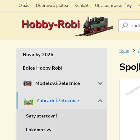
O nás
Doprava a platba
Kontakt
Obchodní podmínky
Úvod
Z
Novinky 2026
Spoj
Edice Hobby Robi
Modelová železnice
Zahradní železnice
Sety startovní
Lokomotivy