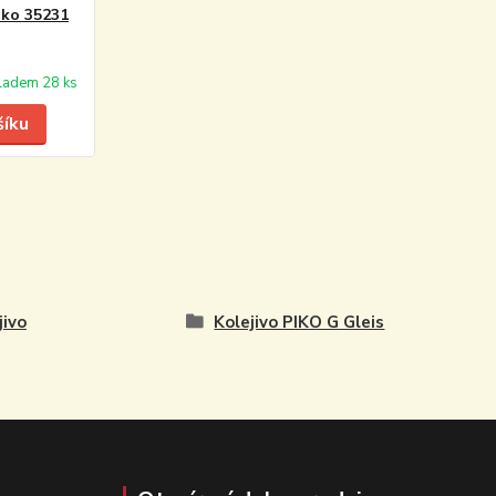
iko 35231
ladem 28 ks
šíku
jivo
Kolejivo PIKO G Gleis