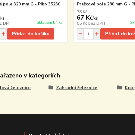
é pole 320 mm G - Piko 35230
Pražcové pole 280 mm G - P
78 Kč
67 Kč
/
ks
/
ks
Skladem 54 ks
Sk
z DPH
55 Kč
bez DPH
Přidat do košíku
Přidat do ko
zařazeno v kategoriích
ová železnice
Zahradní železnice
Kole