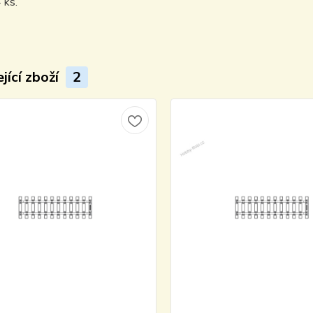
 ks.
jící zboží
2