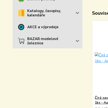
Katalogy, časopisy,
Souvise
kalendáře
AKCE a výprodeje
BAZAR modelové
železnice
Čirá zas
1ks - A