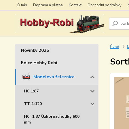
O nás
Doprava a platba
Kontakt
Obchodní podmínky
Úvod
M
Novinky 2026
Sort
Edice Hobby Robi
Modelová železnice
H0 1:87
TT 1:120
H0f 1:87 Úzkorozchodky 600
mm