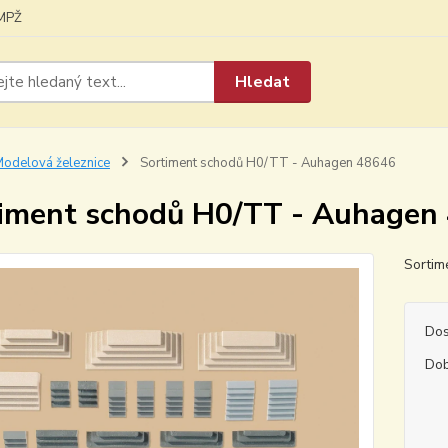
MPŽ
Hledat
odelová železnice
Sortiment schodů H0/TT - Auhagen 48646
iment schodů H0/TT - Auhagen
Sortim
Dos
Dob