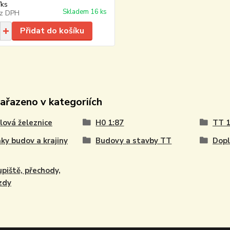
/
ks
Skladem 16 ks
z DPH
Přidat do košíku
zařazeno v kategoriích
ová železnice
H0 1:87
TT 1
ky budov a krajiny
Budovy a stavby TT
Dopl
piště, přechody,
zdy