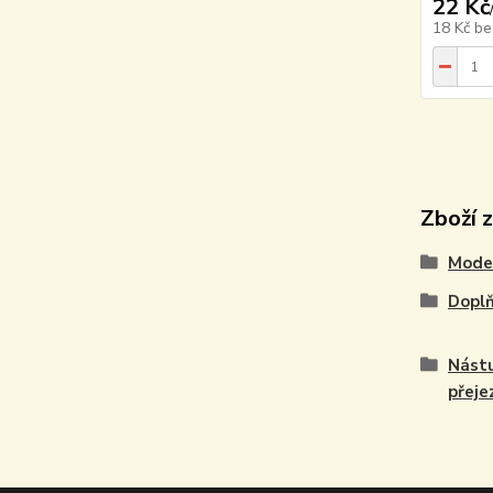
22 Kč
18 Kč
be
Zboží 
Model
Doplň
Nástu
přeje