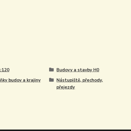
:120
Budovy a stavby H0
ňky budov a krajiny
Nástupiště, přechody,
přejezdy