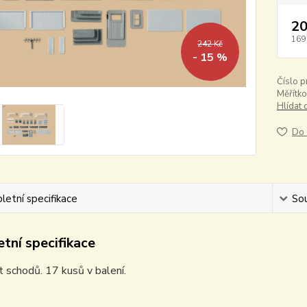
20
169
242 Kč
- 15 %
Číslo p
Měřítko
Hlídat 
Do 
etní specifikace
Sou
tní specifikace
 schodů. 17 kusů v balení.