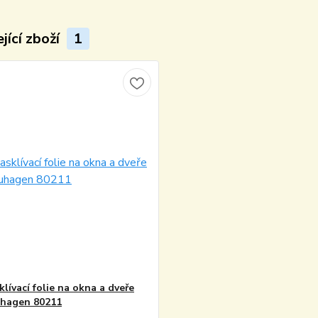
jící zboží
1
klívací folie na okna a dveře
uhagen 80211