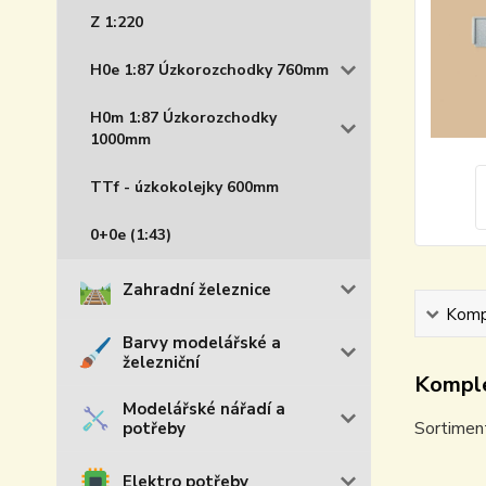
Z 1:220
H0e 1:87 Úzkorozchodky 760mm
H0m 1:87 Úzkorozchodky
1000mm
TTf - úzkokolejky 600mm
0+0e (1:43)
Zahradní železnice
Kompl
Barvy modelářské a
železniční
Komple
Modelářské nářadí a
Sortiment
potřeby
Elektro potřeby