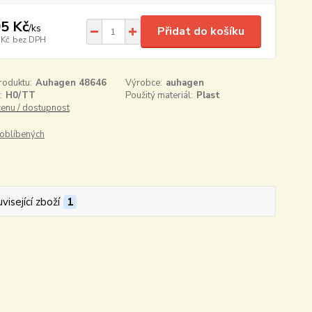
5 Kč
/
ks
Přidat do košíku
 Kč
bez DPH
roduktu:
Auhagen 48646
Výrobce:
auhagen
:
H0/TT
Použitý materiál:
Plast
cenu / dostupnost
oblíbených
visející zboží
1