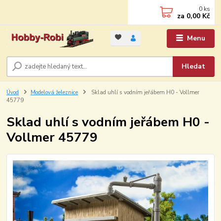
0
ks
za
0,00 Kč
Menu
Hledat
Úvod
Modelová železnice
Sklad uhlí s vodním jeřábem H0 - Vollmer
45779
Sklad uhlí s vodním jeřábem H0 -
Vollmer 45779