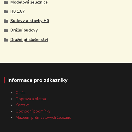
Modelová železnice
H0 1:87
Budovy a stavby H0
Drážní budovy
Drážní příslušenství
Informace pro zákazníky
O nás
Doprava a platba
Kontakt
Obchodní podmínky
Muzeum průmyslových železnic