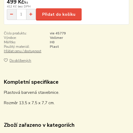
499 Kč
/
ks
412 Kč
bez DPH
Přidat do košíku
Číslo produktu:
vie 45779
Výrobce:
Vollmer
Měřítko:
H0
Použitý materiál:
Plast
Hlídat cenu / dostupnost
Do oblíbených
Kompletní specifikace
Plastová barvená stavebnice.
Rozměr 13,5 x 7,5 x 7,7 cm.
Zboží zařazeno v kategoriích