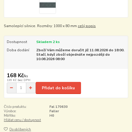
Samolepící silnice. Rozměry: 1000 x 80 mm
celý popis
Dostupnost
Skladem 2 ks
Doba dodání
Zboží Vám můžeme doručit již 11.08.2026 do 18:00.
Stačí, když zboží objednáte nejpozději do
10.08.2026 08:00
168 Kč
/
ks
139 Kč
bez DPH
Přidat do košíku
Číslo produktu:
Fal 170630
Výrobce:
Faller
Měřítko:
H0
Hlídat cenu / dostupnost
Do oblíbených