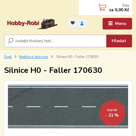
0
ks
za
0,00 Kč
Menu
Hledat
Úvod
Modelová železnice
Silnice H0 - Faller 170630
Silnice H0 - Faller 170630
212 Kč
- 21 %