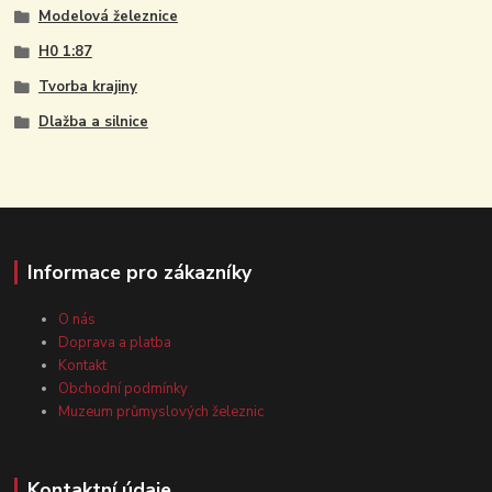
Modelová železnice
H0 1:87
Tvorba krajiny
Dlažba a silnice
Informace pro zákazníky
O nás
Doprava a platba
Kontakt
Obchodní podmínky
Muzeum průmyslových železnic
Kontaktní údaje