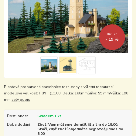
863 Kč
- 19 %
Plastová probarvená stavebnice rozhledny s výletní restaurací.
modelová velikost: H0/TT (1:100) Délka: 160mmŠířka: 95 mmVýška: 190
mm
celý popis
Dostupnost
Skladem 1 ks
Doba dodání
Zboží Vám můžeme doručit již zítra do 18:00.
Stačí, když zboží objednáte nejpozději dnes do
8:00