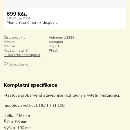
699 Kč
/
ks
578 Kč
bez DPH
Momentálně není k dispozici
Číslo produktu:
Auhagen 12226
Výrobce:
auhagen
Měřítko:
H0/TT
Použitý materiál:
Plast
Hlídat cenu / dostupnost
Do oblíbených
Kompletní specifikace
Plastová probarvená stavebnice rozhledny s výletní restaurací.
modelová velikost: H0/TT (1:100)
Délka: 160mm
Šířka: 95 mm
Výška: 190 mm