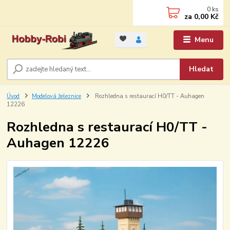
0
ks
za
0,00 Kč
Menu
Hledat
Úvod
Modelová železnice
Rozhledna s restaurací H0/TT - Auhagen
12226
Rozhledna s restaurací H0/TT -
Auhagen 12226