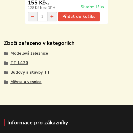
155 Kč
/
ks
Skladem 13 ks
128 Kč
bez DPH
Přidat do košíku
Zboží zařazeno v kategoriích
Modelová železnice
TT 1:120
Budovy a stavby TT
Města a vesnice
Informace pro zákazníky