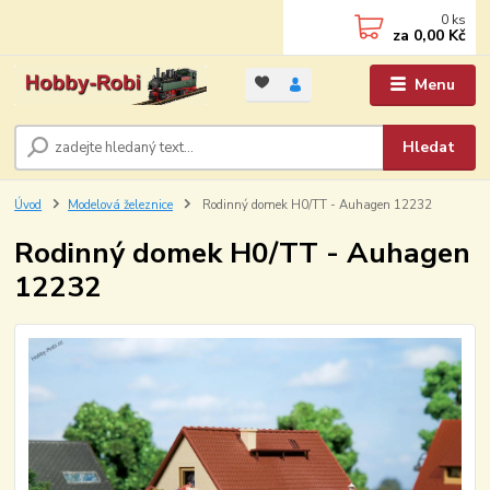
0
ks
za
0,00 Kč
Menu
Hledat
Úvod
Modelová železnice
Rodinný domek H0/TT - Auhagen 12232
Rodinný domek H0/TT - Auhagen
12232