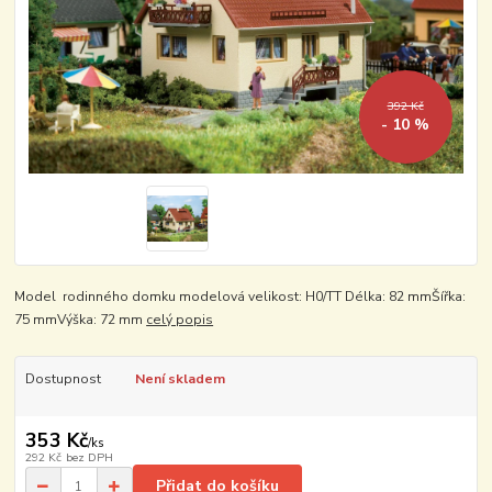
392 Kč
- 10 %
Model rodinného domku modelová velikost: H0/TT Délka: 82 mmŠířka:
75 mmVýška: 72 mm
celý popis
Dostupnost
Není skladem
353 Kč
/
ks
292 Kč
bez DPH
Přidat do košíku