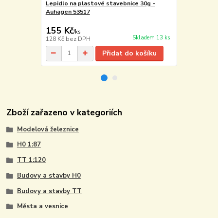
Lepidlo na plastové stavebnice 30g -
Lepidlo na 
Auhagen 53517
39608
129 Kč
155 Kč
102 Kč
/
ks
/
ks
Skladem 13 ks
128 Kč
bez DPH
84 Kč
bez D
Přidat do košíku
Zboží zařazeno v kategoriích
Modelová železnice
H0 1:87
TT 1:120
Budovy a stavby H0
Budovy a stavby TT
Města a vesnice