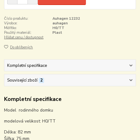
Číslo produktu:
Auhagen 12232
Výrobce:
auhagen
Měřítko:
H0/TT
Použitý materiál:
Plast
Hlídat cenu / dostupnost
Do oblíbených
Kompletní specifikace
Související zboží
2
Kompletní specifikace
Model rodinného domku
modelová velikost: H0/TT
Délka: 82 mm
Šířka: 75 mm