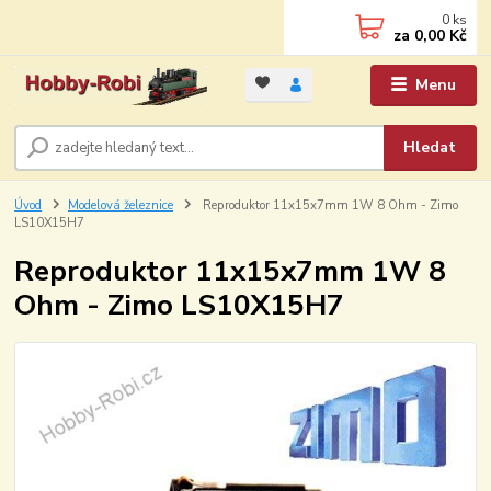
0
ks
za
0,00 Kč
Menu
Hledat
Úvod
Modelová železnice
Reproduktor 11x15x7mm 1W 8 Ohm - Zimo
LS10X15H7
Reproduktor 11x15x7mm 1W 8
Ohm - Zimo LS10X15H7