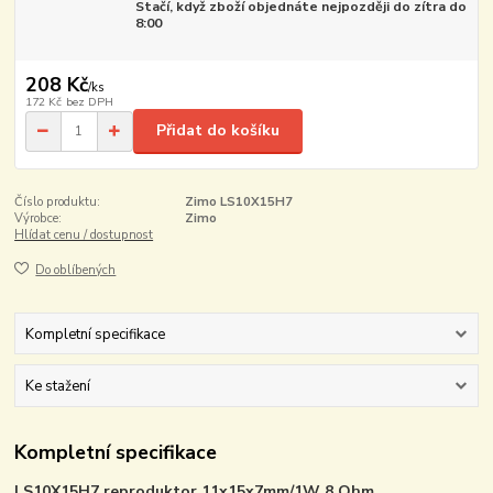
Stačí, když zboží objednáte nejpozději do zítra do
8:00
208 Kč
/
ks
172 Kč
bez DPH
Přidat do košíku
Číslo produktu:
Zimo LS10X15H7
Výrobce:
Zimo
Hlídat cenu / dostupnost
Do oblíbených
Kompletní specifikace
Ke stažení
Kompletní specifikace
LS10X15H7 reproduktor 11x15x7mm/1W 8 Ohm