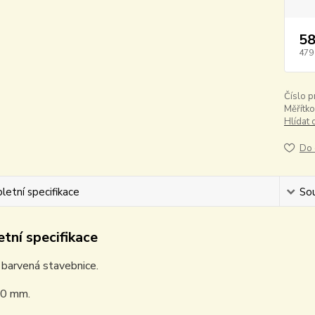
58
479
Číslo p
Měřítko
Hlídat 
Do 
etní specifikace
Sou
tní specifikace
 barvená stavebnice.
70 mm.