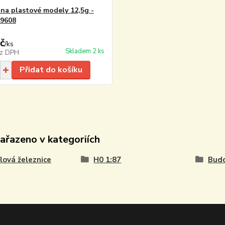
 na plastové modely 12,5g -
39608
č
/
ks
Skladem 2 ks
z DPH
Přidat do košíku
zařazeno v kategoriích
ová železnice
H0 1:87
Budo