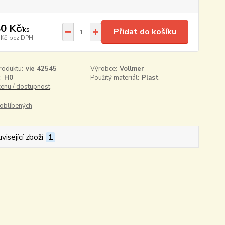
0 Kč
/
ks
Přidat do košíku
 Kč
bez DPH
roduktu:
vie 42545
Výrobce:
Vollmer
:
H0
Použitý materiál:
Plast
cenu / dostupnost
oblíbených
visející zboží
1