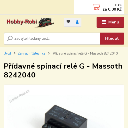
0
ks
za
0,00 Kč
Menu
Hledat
Úvod
Zahradní železnice
Přídavné spínací relé G - Massoth 8242040
Přídavné spínací relé G - Massoth
8242040