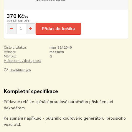
370 Kč
/
ks
306 Kč
bez DPH
Přidat do košíku
Číslo produktu:
mas 8242040
Výrobce:
Massoth
Měřítko:
G
Hlídat cenu / dostupnost
Do oblíbených
Kompletní specifikace
Přídavné relé ke spínání proudově náročného příslušenství
dekodérem.
Ke spínání například - pulzního kouřového generátoru, brousícího
vozu atd.