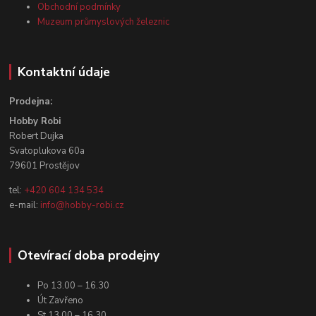
Obchodní podmínky
Muzeum průmyslových železnic
Kontaktní údaje
Prodejna:
Hobby Robi
Robert Dujka
Svatoplukova 60a
79601 Prostějov
tel:
+420 604 134 534
e-mail:
info@hobby-robi.cz
Otevírací doba prodejny
Po 13.00 – 16.30
Út Zavřeno
St 13.00 – 16.30