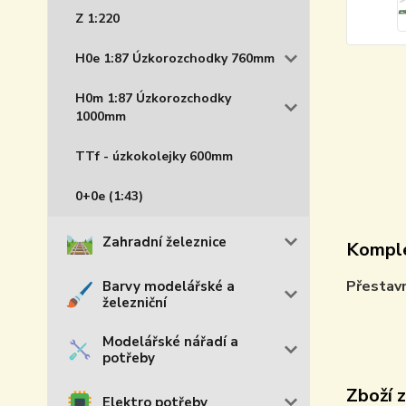
Z 1:220
H0e 1:87 Úzkorozchodky 760mm
H0m 1:87 Úzkorozchodky
1000mm
TTf - úzkokolejky 600mm
0+0e (1:43)
Zahradní železnice
Komple
Přestav
Barvy modelářské a
železniční
Modelářské nářadí a
potřeby
Zboží 
Elektro potřeby