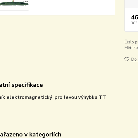
46
383
Číslo p
Měřítko
Do 
tní specifikace
ník elektromagnetický pro levou výhybku TT
zařazeno v kategoriích