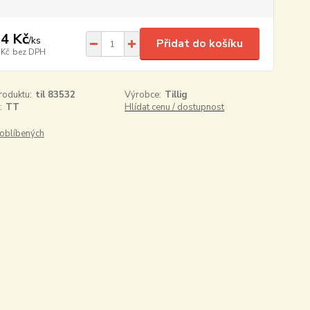
4 Kč
/
ks
Přidat do košíku
 Kč
bez DPH
roduktu:
til 83532
Výrobce:
Tillig
:
TT
Hlídat cenu / dostupnost
oblíbených