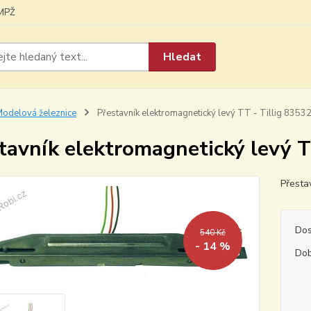
MPŽ
Hledat
odelová železnice
Přestavník elektromagnetický levý TT - Tillig 8353
tavník elektromagnetický levý T
Přesta
Dos
540 Kč
- 14 %
Dob