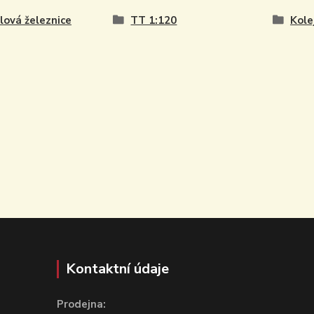
ová železnice
TT 1:120
Kole
Kontaktní údaje
Prodejna: