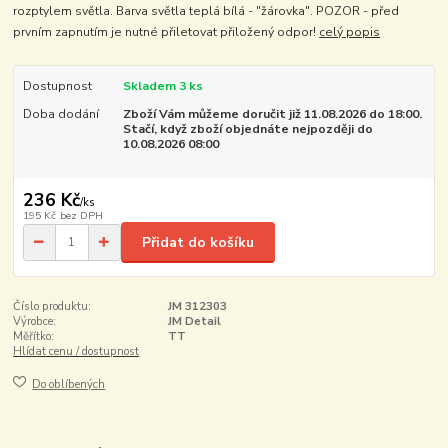
rozptylem světla. Barva světla teplá bílá - "žárovka". POZOR - před
prvním zapnutím je nutné přiletovat přiložený odpor!
celý popis
Dostupnost
Skladem 3 ks
Doba dodání
Zboží Vám můžeme doručit již 11.08.2026 do 18:00.
Stačí, když zboží objednáte nejpozději do
10.08.2026 08:00
236 Kč
/
ks
195 Kč
bez DPH
Přidat do košíku
Číslo produktu:
JM 312303
Výrobce:
JM Detail
Měřítko:
TT
Hlídat cenu / dostupnost
Do oblíbených