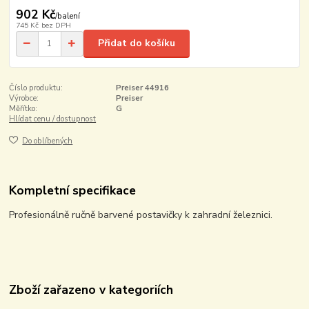
902 Kč
/
balení
745 Kč
bez DPH
Přidat do košíku
Číslo produktu:
Preiser 44916
Výrobce:
Preiser
Měřítko:
G
Hlídat cenu / dostupnost
Do oblíbených
Kompletní specifikace
Profesionálně ručně barvené postavičky k zahradní železnici.
Zboží zařazeno v kategoriích