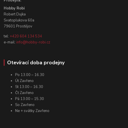
Prodejna:
Hobby Robi
Robert Dujka
Svatoplukova 60a
79601 Prostějov
tel:
+420 604 134 534
e-mail:
info@hobby-robi.cz
Otevírací doba prodejny
Po 13.00 – 16.30
Út Zavřeno
St 13.00 – 16.30
Čt Zavřeno
Pá 13.00 – 15.30
So Zavřeno
Ne + svátky Zavřeno