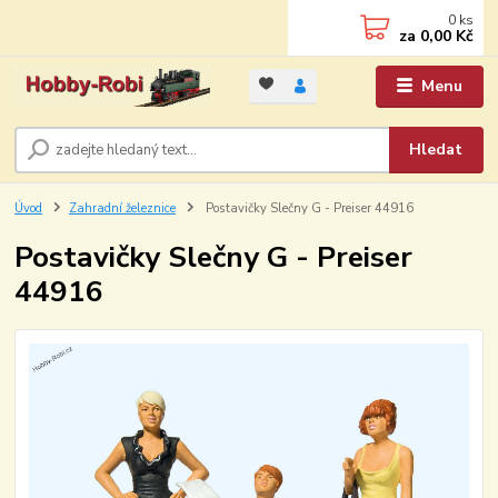
0
ks
za
0,00 Kč
Menu
Hledat
Úvod
Zahradní železnice
Postavičky Slečny G - Preiser 44916
Postavičky Slečny G - Preiser
44916