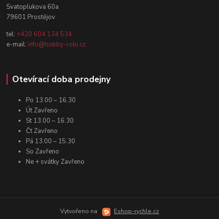
Svatoplukova 60a
79601 Prostějov
tel:
+420 604 134 534
e-mail:
info@hobby-robi.cz
Otevírací doba prodejny
Po 13.00 – 16.30
Út Zavřeno
St 13.00 – 16.30
Čt Zavřeno
Pá 13.00 – 15.30
So Zavřeno
Ne + svátky Zavřeno
Vytvořeno na
Eshop-rychle.cz