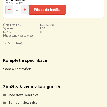
/
balení
777 Kč
bez DPH
Přidat do košíku
Číslo produktu:
LGB 53001
Výrobce:
LGB
Měřítko:
G
Hlídat cenu / dostupnost
Do oblíbených
Kompletní specifikace
Sada 4 postaviček.
Zboží zařazeno v kategoriích
Modelová železnice
Zahradní železnice