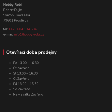
Hobby Robi
Robert Dujka
Svatoplukova 60a
79601 Prostějov
tel:
+420 604 134 534
e-mail:
info@hobby-robi.cz
Otevírací doba prodejny
Po 13.00 – 16.30
Út Zavřeno
St 13.00 – 16.30
Čt Zavřeno
Pá 13.00 – 15.30
So Zavřeno
Ne + svátky Zavřeno