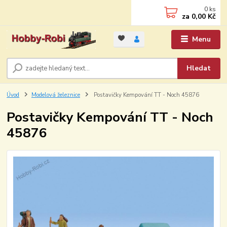
0
ks
za
0,00 Kč
Menu
Hledat
Úvod
Modelová železnice
Postavičky Kempování TT - Noch 45876
Postavičky Kempování TT - Noch
45876