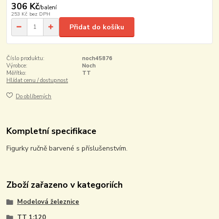
306 Kč
/
balení
253 Kč
bez DPH
Přidat do košíku
Číslo produktu:
noch45876
Výrobce:
Noch
Měřítko:
TT
Hlídat cenu / dostupnost
Do oblíbených
Kompletní specifikace
Figurky ručně barvené s příslušenstvím.
Zboží zařazeno v kategoriích
Modelová železnice
TT 1:120