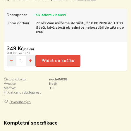
Dostupnost
Skladem 2 balení
Doba dodání
Zboží Vám můžeme doručit již 10.08.2026 do 18:00.
Stačí, když zboží objednáte nejpozději do zítra do
8:00
349 Kč
/
balení
288 Kč
bez DPH
Přidat do košíku
Číslo produktu:
noch45898
Výrobce:
Noch
Měřítko:
TT
Hlídat cenu / dostupnost
Do oblíbených
Kompletní specifikace