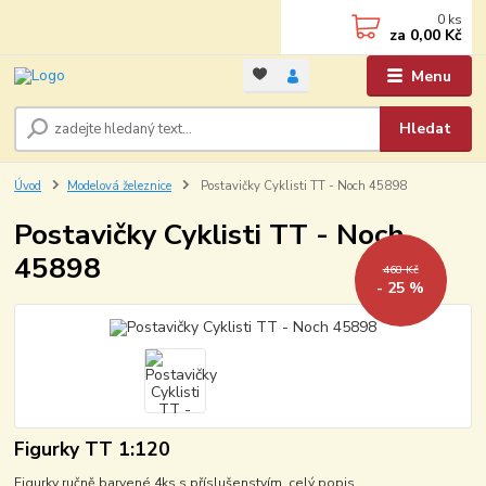
0
ks
za
0,00 Kč
Menu
Hledat
Úvod
Modelová železnice
Postavičky Cyklisti TT - Noch 45898
Postavičky Cyklisti TT - Noch
45898
468 Kč
- 25 %
Figurky TT 1:120
Figurky ručně barvené 4ks s příslušenstvím.
celý popis