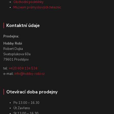
Obchodní podmínky
Muzeum průmyslových železnic
Kontaktní údaje
Prodejna:
Hobby Robi
Robert Dujka
Svatoplukova 60a
79601 Prostějov
tel:
+420 604 134 534
e-mail:
info@hobby-robi.cz
Otevírací doba prodejny
Po 13.00 – 16.30
Út Zavřeno
St 13.00 – 16.30