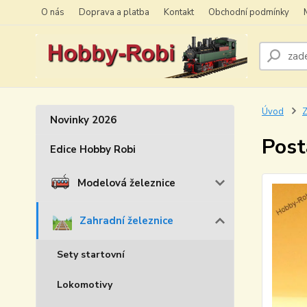
O nás
Doprava a platba
Kontakt
Obchodní podmínky
Úvod
Z
Novinky 2026
Post
Edice Hobby Robi
Modelová železnice
Zahradní železnice
Sety startovní
Lokomotivy