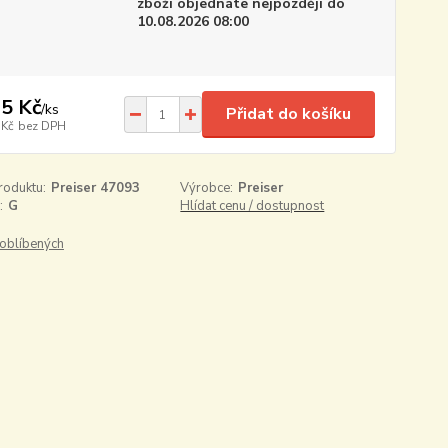
zboží objednáte nejpozději do
10.08.2026 08:00
5 Kč
/
ks
Přidat do košíku
 Kč
bez DPH
roduktu:
Preiser 47093
Výrobce:
Preiser
:
G
Hlídat cenu / dostupnost
oblíbených