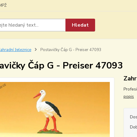
MPŽ
Hledat
ahradní železnice
Postavičky Čáp G - Preiser 47093
avičky Čáp G - Preiser 47093
Zahr
Profes
popis
Dos
Dob