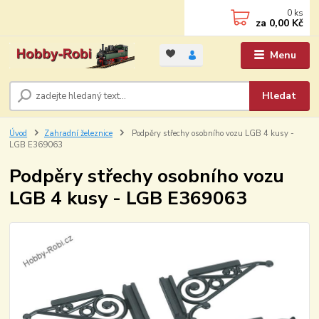
0
ks
za
0,00 Kč
Menu
Hledat
Úvod
Zahradní železnice
Podpěry střechy osobního vozu LGB 4 kusy -
LGB E369063
Podpěry střechy osobního vozu
LGB 4 kusy - LGB E369063