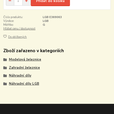
Přidat do košíku
Číslo produktu:
LGB E369063
Výrobce:
LGB
Měřítko:
G
Hlídat cenu / dostupnost
Do oblíbených
Zboží zařazeno v kategoriích
Modelová železnice
Zahradní železnice
Náhradní díly
Náhradní díly LGB