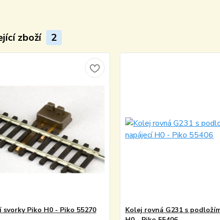
jící zboží
2
í svorky Piko H0 - Piko 55270
Kolej rovná G231 s podložím
H0 - Piko 55406