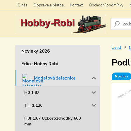
O nás
Doprava a platba
Kontakt
Obchodní podmínky
Úvod
M
Novinky 2026
Podl
Edice Hobby Robi
Novinka
Modelová železnice
H0 1:87
TT 1:120
H0f 1:87 Úzkorozchodky 600
mm