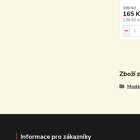
180 Kč
165 K
136 Kč
b
Zboží 
Model
Informace pro zákazníky