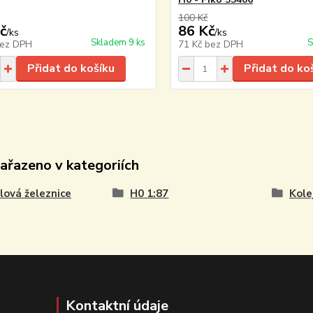
100 Kč
č
86 Kč
/
ks
/
ks
Skladem 9 ks
S
ez DPH
71 Kč
bez DPH
Přidat do košíku
Přidat do ko
zařazeno v kategoriích
ová železnice
H0 1:87
Kole
Kontaktní údaje