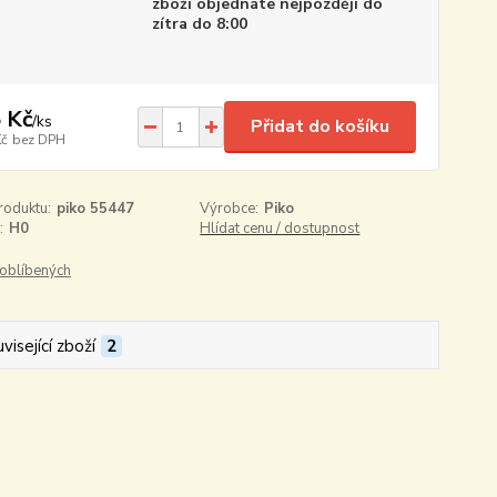
zboží objednáte nejpozději do
zítra do 8:00
 Kč
/
ks
Přidat do košíku
Kč
bez DPH
roduktu:
piko 55447
Výrobce:
Piko
:
H0
Hlídat cenu / dostupnost
oblíbených
visející zboží
2