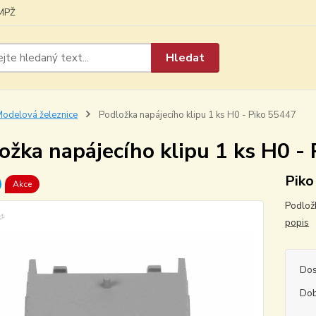
MPŽ
Hledat
odelová železnice
Podložka napájecího klipu 1 ks H0 - Piko 55447
ožka napájecího klipu 1 ks H0 -
Piko
Akce
Podlož
popis
Dos
Dob