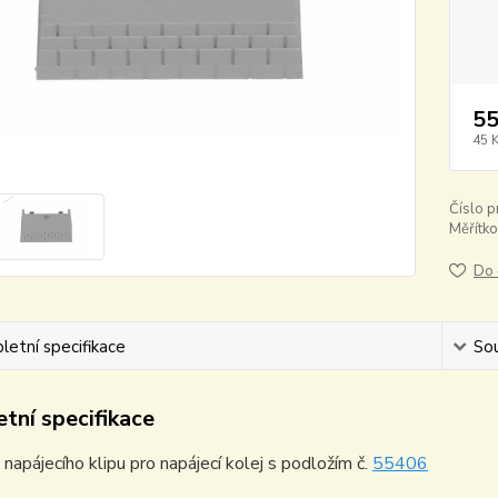
55
45 
Číslo p
Měřítko
Do 
etní specifikace
Sou
tní specifikace
napájecího klipu pro napájecí kolej s podložím č.
55406