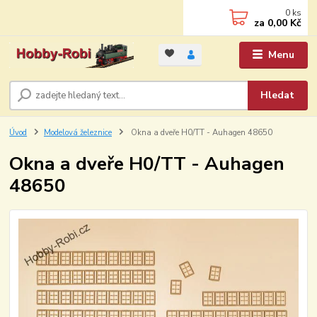
0
ks
za
0,00 Kč
Menu
Hledat
Úvod
Modelová železnice
Okna a dveře H0/TT - Auhagen 48650
Okna a dveře H0/TT - Auhagen
48650