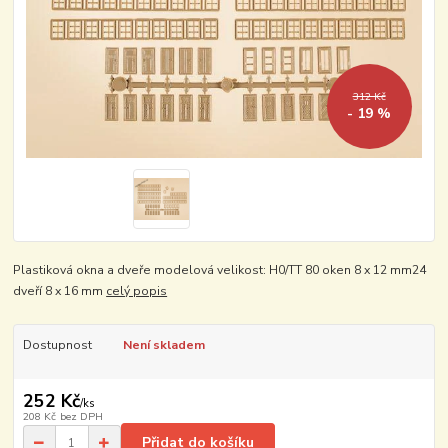
312 Kč
- 19 %
Plastiková okna a dveře modelová velikost: H0/TT 80 oken 8 x 12 mm24
dveří 8 x 16 mm
celý popis
Dostupnost
Není skladem
252 Kč
/
ks
208 Kč
bez DPH
Přidat do košíku