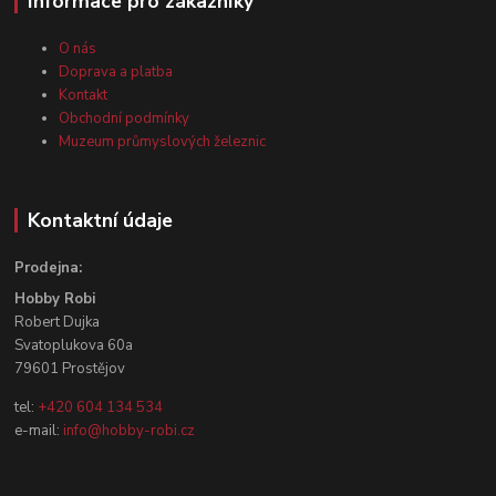
Informace pro zákazníky
O nás
Doprava a platba
Kontakt
Obchodní podmínky
Muzeum průmyslových železnic
Kontaktní údaje
Prodejna:
Hobby Robi
Robert Dujka
Svatoplukova 60a
79601 Prostějov
tel:
+420 604 134 534
e-mail:
info@hobby-robi.cz