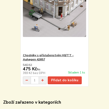
Chodníky s příslušenstvím H0/TT -
Auhagen 42657
540 Kč
475 Kč
/
ks
Skladem 1 ks
393 Kč
bez DPH
Přidat do košíku
Zboží zařazeno v kategoriích