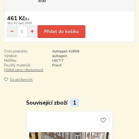
8:00
461 Kč
/
ks
381 Kč
bez DPH
Přidat do košíku
Číslo produktu:
Auhagen 42656
Výrobce:
auhagen
Měřítko:
H0/TT
Použitý materiál:
Plast
Hlídat cenu / dostupnost
Do oblíbených
Související zboží
1