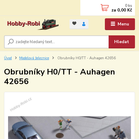
0
ks
za
0,00 Kč
Menu
Hledat
Úvod
Modelová železnice
Obrubníky H0/TT - Auhagen 42656
Obrubníky H0/TT - Auhagen
42656