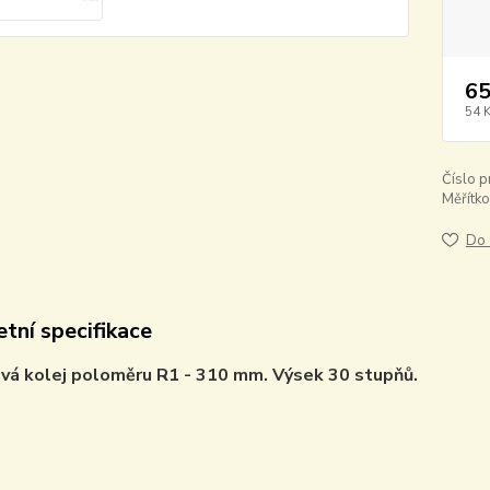
65
54 
Číslo p
Měřítko
Do 
tní specifikace
vá kolej poloměru R1 - 310 mm. Výsek 30 stupňů.