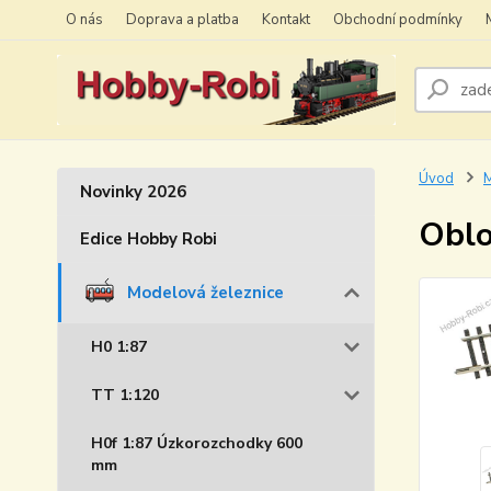
O nás
Doprava a platba
Kontakt
Obchodní podmínky
Úvod
M
Novinky 2026
Oblo
Edice Hobby Robi
Modelová železnice
H0 1:87
TT 1:120
H0f 1:87 Úzkorozchodky 600
mm