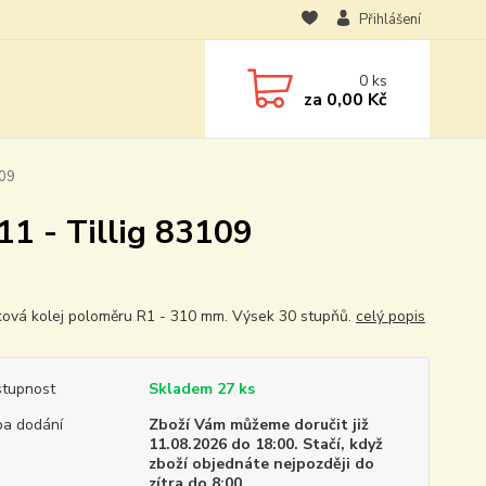
Přihlášení
0
ks
za
0,00 Kč
109
1 - Tillig 83109
ová kolej poloměru R1 - 310 mm. Výsek 30 stupňů.
celý popis
tupnost
Skladem 27 ks
a dodání
Zboží Vám můžeme doručit již
11.08.2026 do 18:00. Stačí, když
zboží objednáte nejpozději do
zítra do 8:00