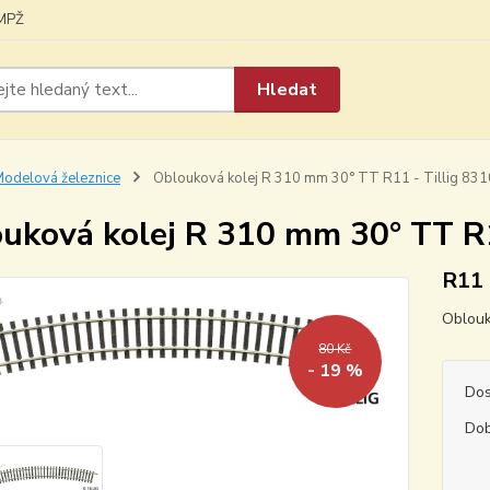
MPŽ
Hledat
odelová železnice
Oblouková kolej R 310 mm 30° TT R11 - Tillig 83
uková kolej R 310 mm 30° TT R1
R11
Oblouk
80 Kč
- 19 %
Dos
Dob