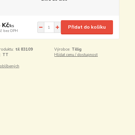
 Kč
/
ks
Přidat do košíku
Kč
bez DPH
roduktu:
til 83109
Výrobce:
Tillig
:
TT
Hlídat cenu / dostupnost
oblíbených