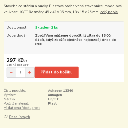
Stavebnice stánku a budky. Plastová probarvená stavebnice. modelová
velikost: H0/TT Rozměry: 45 x 42 x 35 mm, 18 x 15 x 26 mm.
celý popis
Dostupnost
Skladem 2 ks
Doba dodání
Zboží Vám můžeme doručit již zítra do 18:00.
Stačí, když zboží objednáte nejpozději dnes do
8:00
297 Kč
/
ks
245 Kč
bez DPH
Přidat do košíku
Číslo produktu:
Auhagen 12340
Výrobce:
auhagen
Měřítko:
H0/TT
Použitý materiál:
Plast
Hlídat cenu / dostupnost
Do oblíbených