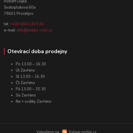
Robert Dujka
Svatoplukova 60a
79601 Prostějov
tel:
+420 604 134 534
e-mail:
info@hobby-robi.cz
Otevírací doba prodejny
Po 13.00 – 16.30
Út Zavřeno
St 13.00 – 16.30
Čt Zavřeno
Pá 13.00 – 15.30
So Zavřeno
Ne + svátky Zavřeno
Vytvořeno na
Eshop-rychle.cz