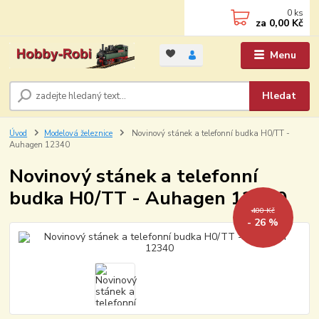
0
ks
za
0,00 Kč
Menu
Hledat
Úvod
Modelová železnice
Novinový stánek a telefonní budka H0/TT -
Auhagen 12340
Novinový stánek a telefonní
budka H0/TT - Auhagen 12340
400 Kč
- 26 %