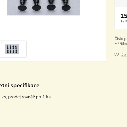
15
12 
Číslo p
Měřítko
Do 
tní specifikace
 ks, prodej rovněž po 1 ks.