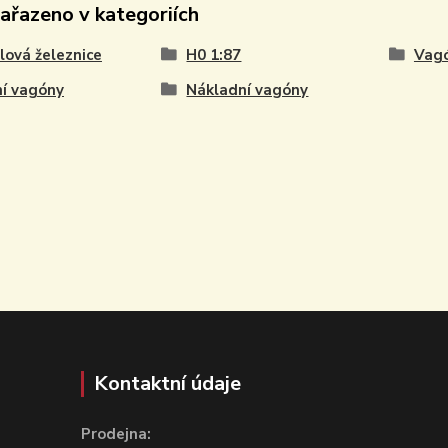
zařazeno v kategoriích
ová železnice
H0 1:87
Vag
í vagóny
Nákladní vagóny
Kontaktní údaje
Prodejna: