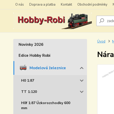
O nás
Doprava a platba
Kontakt
Obchodní podmínky
Úvod
M
Novinky 2026
Nára
Edice Hobby Robi
Modelová železnice
H0 1:87
TT 1:120
H0f 1:87 Úzkorozchodky 600
mm