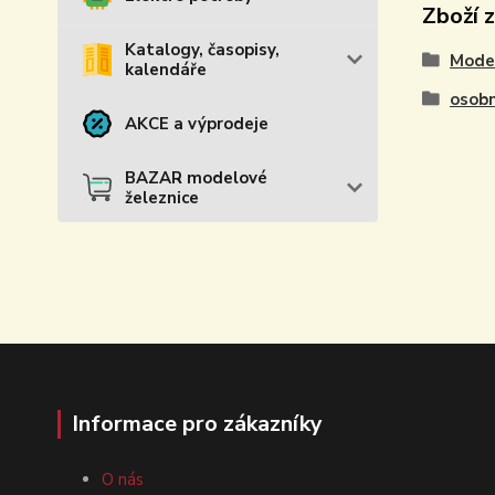
Zboží 
Katalogy, časopisy,
Model
kalendáře
osobn
AKCE a výprodeje
BAZAR modelové
železnice
Informace pro zákazníky
O nás