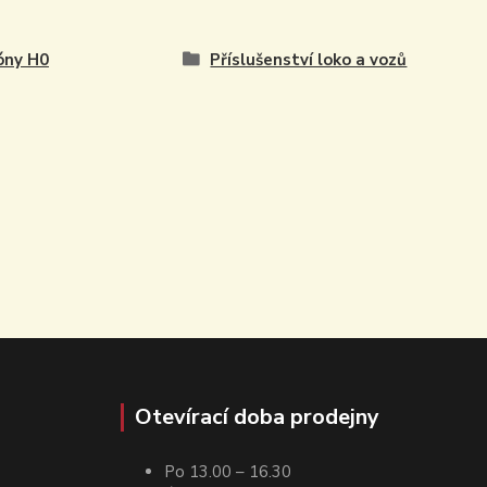
óny H0
Příslušenství loko a vozů
Otevírací doba prodejny
Po 13.00 – 16.30