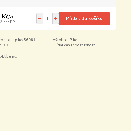
 Kč
/
ks
Přidat do košíku
Kč
bez DPH
roduktu:
piko 56081
Výrobce:
Piko
:
H0
Hlídat cenu / dostupnost
oblíbených