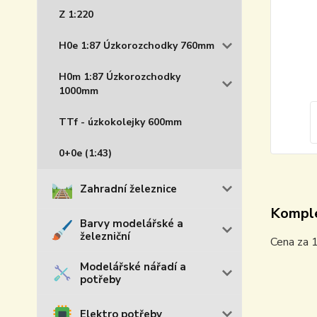
Z 1:220
H0e 1:87 Úzkorozchodky 760mm
H0m 1:87 Úzkorozchodky
1000mm
TTf - úzkokolejky 600mm
0+0e (1:43)
Zahradní železnice
Komple
Barvy modelářské a
železniční
Cena za 1
Modelářské nářadí a
potřeby
Elektro potřeby