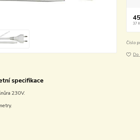
45
37 
Číslo p
Do 
tní specifikace
šnůra 230V.
metry.