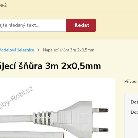
MPŽ
Hledat
odelová železnice
Napájecí šňůra 3m 2x0,5mm
jecí šňůra 3m 2x0,5mm
Přívod
Dos
Dob