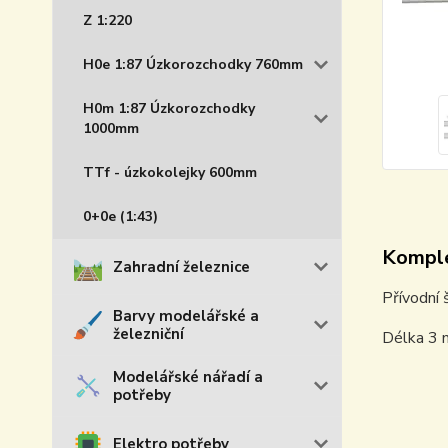
Z 1:220
H0e 1:87 Úzkorozchodky 760mm
H0m 1:87 Úzkorozchodky
1000mm
TTf - úzkokolejky 600mm
0+0e (1:43)
Komple
Zahradní železnice
Přívodní 
Barvy modelářské a
železniční
Délka 3 
Modelářské nářadí a
potřeby
Elektro potřeby