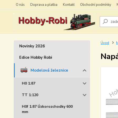
O nás
Doprava a platba
Kontakt
Obchodní podmínky
Úvod
M
Novinky 2026
Napá
Edice Hobby Robi
Modelová železnice
H0 1:87
TT 1:120
H0f 1:87 Úzkorozchodky 600
mm