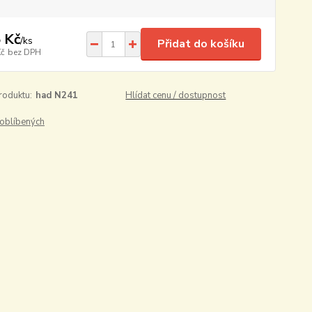
 Kč
/
ks
Přidat do košíku
Kč
bez DPH
roduktu:
had N241
Hlídat cenu / dostupnost
oblíbených