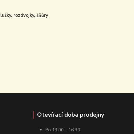
lužky, rozdvojky, šňůry
Otevírací doba prodejny
Po 13.00 – 16.30