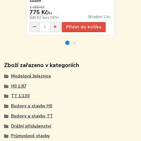
1 000 Kč
775 Kč
155 Kč
/
ks
/
ks
Skladem 1 ks
640 Kč
bez DPH
128 Kč
bez 
Přidat do košíku
Zboží zařazeno v kategoriích
Modelová železnice
H0 1:87
TT 1:120
Budovy a stavby H0
Budovy a stavby TT
Drážní příslušenství
Průmyslové stavby