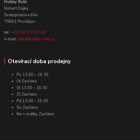
Hobby Robi
Robert Dujka
Svatoplukova 60a
79601 Prostějov
tel:
+420 604 134 534
e-mail:
info@hobby-robi.cz
Otevírací doba prodejny
Po 13.00 – 16.30
Út Zavřeno
St 13.00 – 16.30
Čt Zavřeno
Pá 13.00 – 15.30
So Zavřeno
Ne + svátky Zavřeno