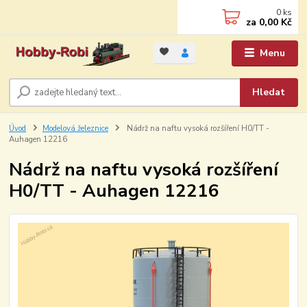
0
ks
za
0,00 Kč
Menu
Hledat
Úvod
Modelová železnice
Nádrž na naftu vysoká rozšíření H0/TT -
Auhagen 12216
Nádrž na naftu vysoká rozšíření
H0/TT - Auhagen 12216