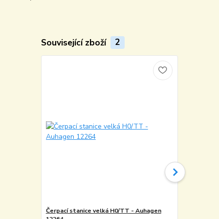
Související zboží
2
Čerpací stanice velká H0/TT - Auhagen
Lepidlo na 
12264
Auhagen 53