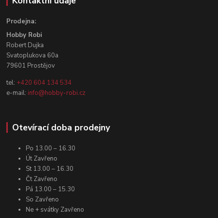
Kontaktní údaje
Prodejna:
Hobby Robi
Robert Dujka
Svatoplukova 60a
79601 Prostějov
tel:
+420 604 134 534
e-mail:
info@hobby-robi.cz
Otevírací doba prodejny
Po 13.00 – 16.30
Út Zavřeno
St 13.00 – 16.30
Čt Zavřeno
Pá 13.00 – 15.30
So Zavřeno
Ne + svátky Zavřeno