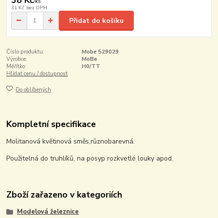
38 Kč
/
ks
31 Kč
bez DPH
Přidat do košíku
Číslo produktu:
Mobe 529029
Výrobce:
MoBe
Měřítko:
H0/TT
Hlídat cenu / dostupnost
Do oblíbených
Kompletní specifikace
Molitanová květinová směs,různobarevná.
Použitelná do truhlíků, na posyp rozkvetlé louky apod.
Zboží zařazeno v kategoriích
Modelová železnice