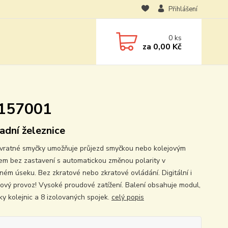
Přihlášení
0
ks
za
0,00 Kč
8157001
adní železnice
vratné smyčky umožňuje průjezd smyčkou nebo kolejovým
lem bez zastavení s automatickou změnou polarity v
ěném úseku. Bez zkratové nebo zkratové ovládání. Digitální i
ový provoz! Vysoké proudové zatížení. Balení obsahuje modul,
ky kolejnic a 8 izolovaných spojek.
celý popis