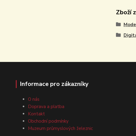
Zboží 
Model
Digit
Informace pro zákazníky
O nás
Doprava a platba
Kontakt
Obchodní podmínky
Muzeum průmyslových železnic