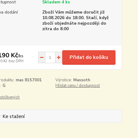
tupnost
Skladem 4 ks
a dodání
Zboží Vám můžeme doručit již
10.08.2026 do 18:00. Stačí, když
zboží objednáte nejpozději do
zítra do 8:00
190 Kč
/
ks
Přidat do košíku
10 Kč
bez DPH
roduktu:
mas 8157001
Výrobce:
Massoth
:
G
Hlídat cenu / dostupnost
oblíbených
Ke stažení