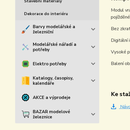
Stavební materiály
Modul vr
Dekorace do interiéru
pojížděn
Barvy modelářské a
Bez zkrat
železniční
Digitální
Modelářské nářadí a
potřeby
Vysoké pr
Balení ob
Elektro potřeby
Katalogy, časopisy,
kalendáře
Ke sta
AKCE a výprodeje
Náv
BAZAR modelové
železnice