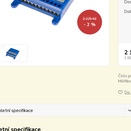
Dos
Dob
2 225 Kč
- 2 %
2 
1 8
Číslo p
Měřítko
Do 
etní specifikace
tní specifikace