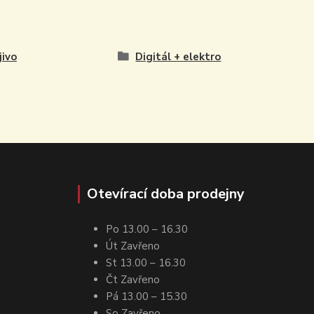
jivo
Digitál + elektro
Otevírací doba prodejny
Po 13.00 – 16.30
Út Zavřeno
St 13.00 – 16.30
Čt Zavřeno
Pá 13.00 – 15.30
So Zavřeno