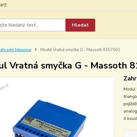
MPŽ
Hledat
ahradní železnice
Modul Vratná smyčka G - Massoth 8157001
l Vratná smyčka G - Massoth 
Zahr
Modul 
triang
pojížd
analog
4 kous