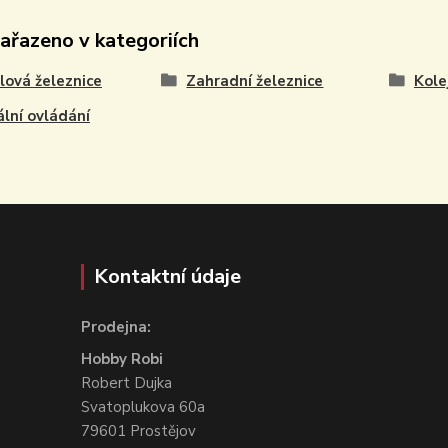
zařazeno v kategoriích
ová železnice
Zahradní železnice
Kole
ální ovládání
Kontaktní údaje
Prodejna:
Hobby Robi
Robert Dujka
Svatoplukova 60a
79601 Prostějov