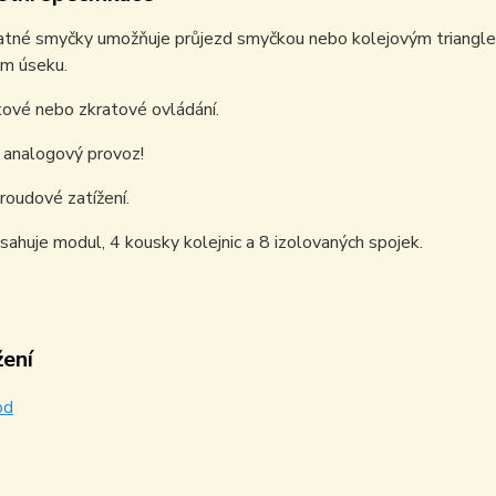
atné smyčky umožňuje průjezd smyčkou nebo kolejovým triangle
ém úseku.
ové nebo zkratové ovládání.
 i analogový provoz!
oudové zatížení.
sahuje modul, 4 kousky kolejnic a 8 izolovaných spojek.
žení
od