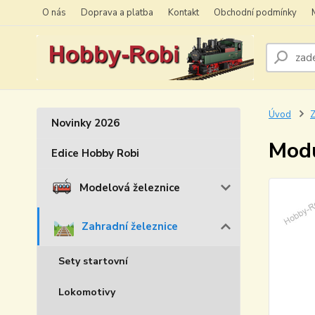
O nás
Doprava a platba
Kontakt
Obchodní podmínky
Úvod
Z
Novinky 2026
Modu
Edice Hobby Robi
Modelová železnice
Zahradní železnice
Sety startovní
Lokomotivy