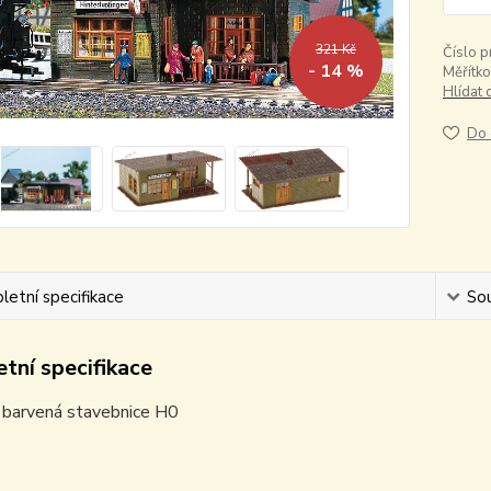
321 Kč
Číslo p
- 14 %
Měřítko
Hlídat 
Do 
etní specifikace
Sou
tní specifikace
 barvená stavebnice H0