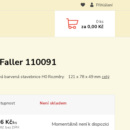
Přihlášení
0
ks
za
0,00 Kč
 Faller 110091
vá barvená stavebnice H0 Rozměry: 121 x 78 x 49 mm
celý
tupnost
Není skladem
6 Kč
/
ks
Momentálně není k dispozici
 Kč
bez DPH