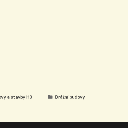
vy a stavby H0
Drážní budovy