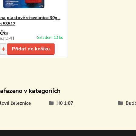
 na plastové stavebnice 30g -
n 53517
č
/
ks
Skladem 13 ks
ez DPH
Přidat do košíku
zařazeno v kategoriích
ová železnice
H0 1:87
Budo