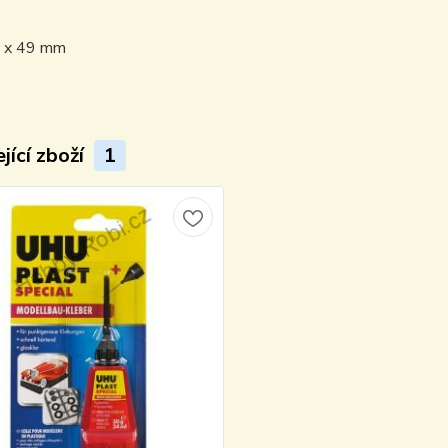
 x 49 mm
jící zboží
1