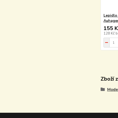
Lepidlo
Auhage
155 K
128 Kč
b
Zboží 
Model