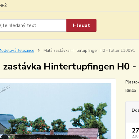
MPŽ
Hledat
odelová železnice
Malá zastávka Hintertupfingen H0 - Faller 110091
 zastávka Hintertupfingen H0 -
Plasto
popis
Dos
27
228