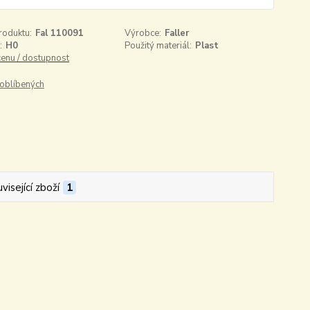
roduktu:
Fal 110091
Výrobce:
Faller
:
H0
Použitý materiál:
Plast
cenu / dostupnost
oblíbených
visející zboží
1