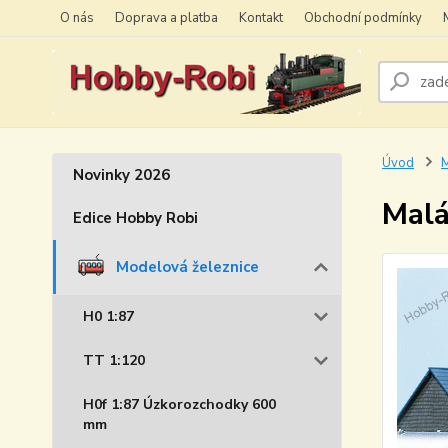
O nás
Doprava a platba
Kontakt
Obchodní podmínky
Úvod
M
Novinky 2026
Malá
Edice Hobby Robi
Modelová železnice
H0 1:87
TT 1:120
H0f 1:87 Úzkorozchodky 600
mm