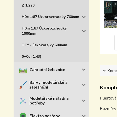
Z 1:220
H0e 1:87 Úzkorozchodky 760mm
H0m 1:87 Úzkorozchodky
1000mm
TTf - úzkokolejky 600mm
0+0e (1:43)
Zahradní železnice
Kompl
Barvy modelářské a
Komple
železniční
Plastová
Modelářské nářadí a
potřeby
Rozměry:
Elektro potřeby