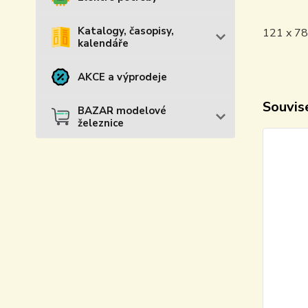
Katalogy, časopisy,
121 x 78
kalendáře
AKCE a výprodeje
Souvise
BAZAR modelové
železnice