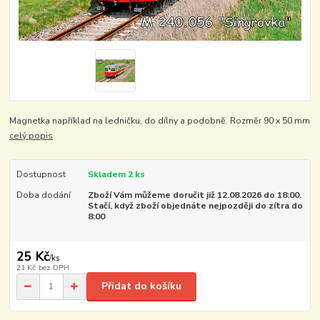
Magnetka například na ledničku, do dílny a podobně. Rozměr 90 x 50 mm
celý popis
Dostupnost
Skladem 2 ks
Doba dodání
Zboží Vám můžeme doručit již 12.08.2026 do 18:00.
Stačí, když zboží objednáte nejpozději do zítra do
8:00
25 Kč
/
ks
21 Kč
bez DPH
Přidat do košíku