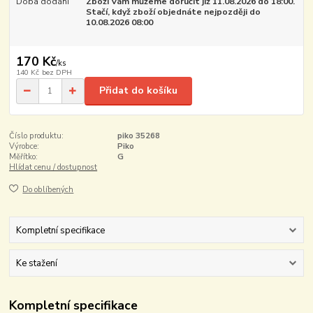
Doba dodání
Zboží Vám můžeme doručit již 11.08.2026 do 18:00.
Stačí, když zboží objednáte nejpozději do
10.08.2026 08:00
170 Kč
/
ks
140 Kč
bez DPH
Přidat do košíku
Číslo produktu:
piko 35268
Výrobce:
Piko
Měřítko:
G
Hlídat cenu / dostupnost
Do oblíbených
Kompletní specifikace
Ke stažení
Kompletní specifikace