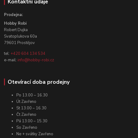
Kontaktní údaje
Prodejna:
Hobby Robi
Robert Dujka
Svatoplukova 60a
79601 Prostějov
tel:
+420 604 134 534
e-mail:
info@hobby-robi.cz
Otevírací doba prodejny
Po 13.00 – 16.30
Út Zavřeno
St 13.00 – 16.30
Čt Zavřeno
Pá 13.00 – 15.30
So Zavřeno
Ne + svátky Zavřeno