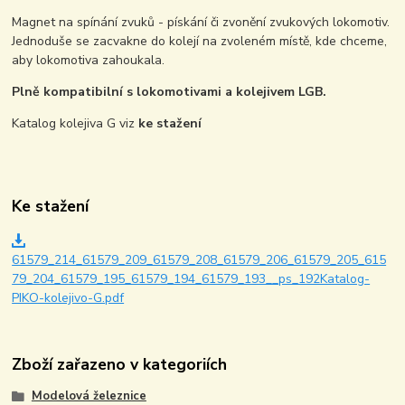
Magnet na spínání zvuků - pískání či zvonění zvukových lokomotiv.
Jednoduše se zacvakne do kolejí na zvoleném místě, kde chceme,
aby lokomotiva zahoukala.
Plně kompatibilní s lokomotivami a kolejivem LGB.
Katalog kolejiva G viz
ke stažení
Ke stažení
61579_214_61579_209_61579_208_61579_206_61579_205_615
79_204_61579_195_61579_194_61579_193__ps_192Katalog-
PIKO-kolejivo-G.pdf
Zboží zařazeno v kategoriích
Modelová železnice