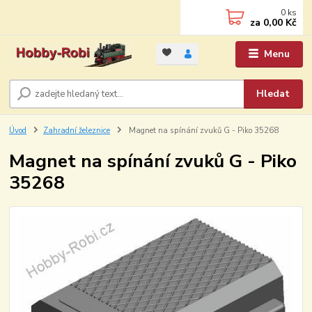
0
ks
za
0,00 Kč
Menu
Hledat
Úvod
Zahradní železnice
Magnet na spínání zvuků G - Piko 35268
Magnet na spínání zvuků G - Piko
35268