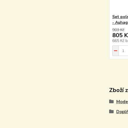
Set pol
- Auhag
903 Kč
805 K
665 Kč
b
Zboží 
Model
Doplň