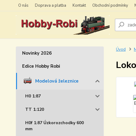
O nás
Doprava a platba
Kontakt
Obchodní podmínky
Úvod
M
Novinky 2026
Loko
Edice Hobby Robi
Modelová železnice
H0 1:87
TT 1:120
H0f 1:87 Úzkorozchodky 600
mm