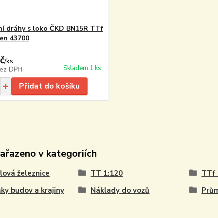
ní dráhy s loko ČKD BN15R TTf
en 43700
č
/
ks
Skladem 1 ks
ez DPH
Přidat do košíku
zařazeno v kategoriích
ová železnice
TT 1:120
TTf 
ky budov a krajiny
Náklady do vozů
Prům