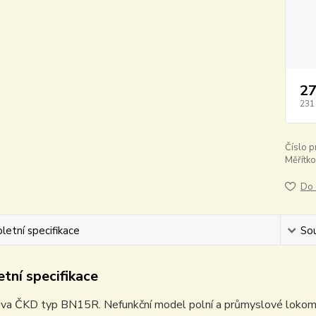
27
231
Číslo p
Měřítko
Do 
etní specifikace
Sou
tní specifikace
va ČKD typ BN15R. Nefunkční model polní a průmyslové lokomo