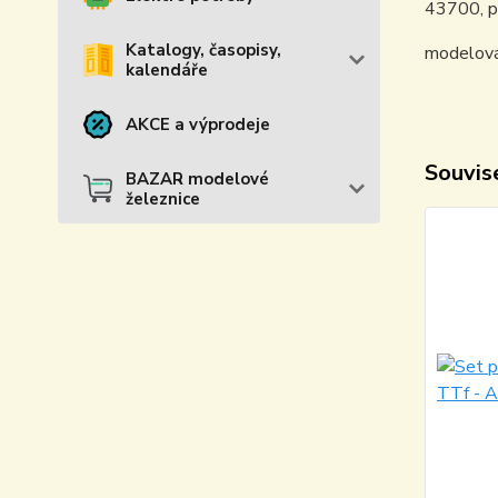
43700, př
Katalogy, časopisy,
modelová
kalendáře
AKCE a výprodeje
Souvise
BAZAR modelové
železnice