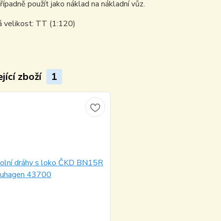
ípadně použít jako náklad na nákladní vůz.
 velikost: TT (1:120)
jící zboží
1