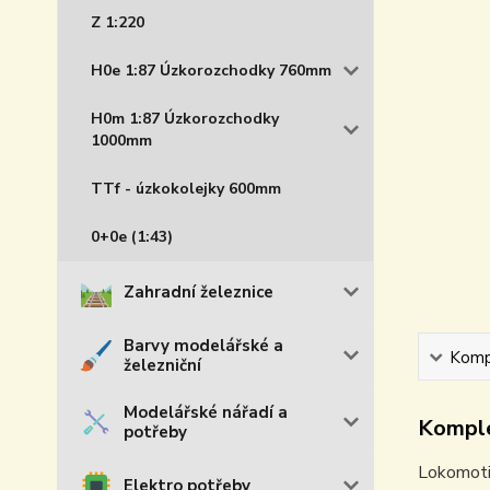
Z 1:220
H0e 1:87 Úzkorozchodky 760mm
H0m 1:87 Úzkorozchodky
1000mm
TTf - úzkokolejky 600mm
0+0e (1:43)
Zahradní železnice
Barvy modelářské a
Kompl
železniční
Modelářské nářadí a
Komple
potřeby
Lokomoti
Elektro potřeby