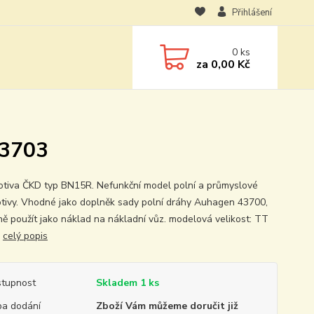
Přihlášení
0
ks
za
0,00 Kč
43703
tiva ČKD typ BN15R. Nefunkční model polní a průmyslové
tivy. Vhodné jako doplněk sady polní dráhy Auhagen 43700,
ně použít jako náklad na nákladní vůz. modelová velikost: TT
)
celý popis
tupnost
Skladem 1 ks
a dodání
Zboží Vám můžeme doručit již