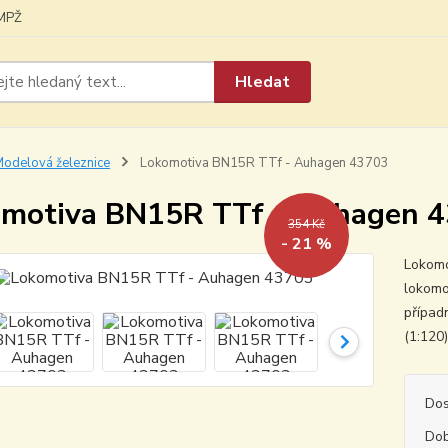
MPŽ
Hledat
odelová železnice
Lokomotiva BN15R TTf - Auhagen 43703
motiva BN15R TTf - Auhagen 
354 Kč
- 21 %
Lokomo
lokomo
případ
(1:120
Dos
Dob