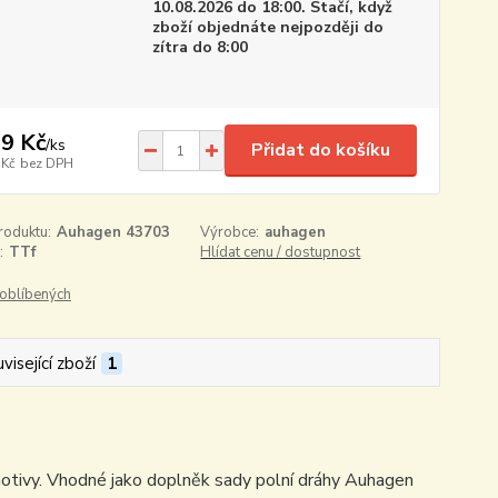
10.08.2026 do 18:00. Stačí, když
zboží objednáte nejpozději do
zítra do 8:00
9 Kč
/
ks
Přidat do košíku
 Kč
bez DPH
roduktu:
Auhagen 43703
Výrobce:
auhagen
:
TTf
Hlídat cenu / dostupnost
oblíbených
visející zboží
1
tivy. Vhodné jako doplněk sady polní dráhy Auhagen