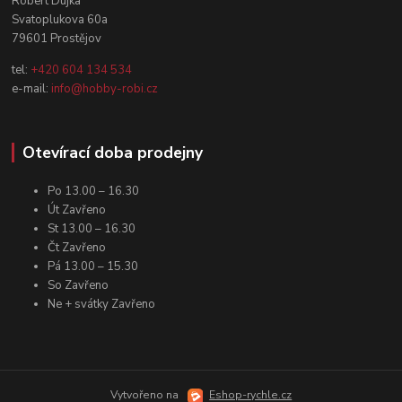
Robert Dujka
Svatoplukova 60a
79601 Prostějov
tel:
+420 604 134 534
e-mail:
info@hobby-robi.cz
Otevírací doba prodejny
Po 13.00 – 16.30
Út Zavřeno
St 13.00 – 16.30
Čt Zavřeno
Pá 13.00 – 15.30
So Zavřeno
Ne + svátky Zavřeno
Vytvořeno na
Eshop-rychle.cz