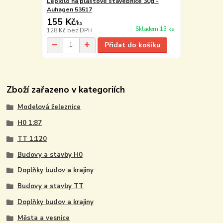
Lepidlo na plastové stavebnice 30g -
Auhagen 53517
155 Kč
/
ks
Skladem 13 ks
128 Kč
bez DPH
Přidat do košíku
Zboží zařazeno v kategoriích
Modelová železnice
H0 1:87
TT 1:120
Budovy a stavby H0
Doplňky budov a krajiny
Budovy a stavby TT
Doplňky budov a krajiny
Města a vesnice