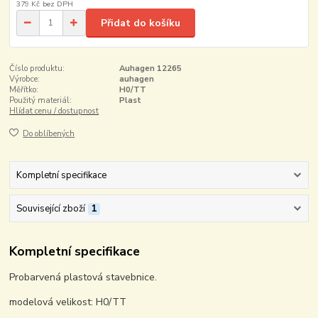
379 Kč
bez DPH
Přidat do košíku
Číslo produktu:
Auhagen 12265
Výrobce:
auhagen
Měřítko:
H0/TT
Použitý materiál:
Plast
Hlídat cenu / dostupnost
Do oblíbených
Kompletní specifikace
Související zboží
1
Kompletní specifikace
Probarvená plastová stavebnice.
modelová velikost: H0/TT