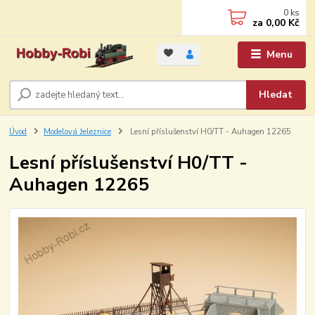
0
ks
za
0,00 Kč
Menu
Hledat
Úvod
Modelová železnice
Lesní příslušenství H0/TT - Auhagen 12265
Lesní příslušenství H0/TT -
Auhagen 12265